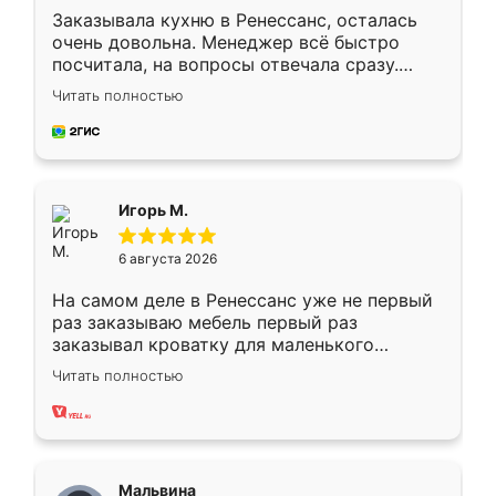
Заказывала кухню в Ренессанс, осталась
очень довольна. Менеджер всё быстро
посчитала, на вопросы отвечала сразу.
Замерщик приехал в субботу, подошёл к
Читать полностью
делу со всей ответственностью. Собрали
за день, ребята работали аккуратно, даже
пыли почти не было. Качество отличное,
ящики ходят плавно, ничего не скрипит.
Всё подошло как влитое.
Игорь М.
6 августа 2026
На самом деле в Ренессанс уже не первый
раз заказываю мебель первый раз
заказывал кроватку для маленького
ребёнка при его рождении ,во второй раз
Читать полностью
заказал шкаф-купе. По качеству очень
хорошее сборка достаточно быстрая,
также адекватные цены. До этого
сравнивал с разными конкурентами в этом
сегменте ,выбор у конкурентов куда
Мальвина