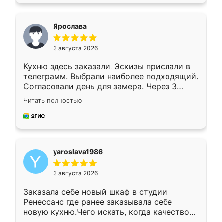
подходящий вариант шкафа. Немного его
видоизменил, получилось даже лучше, чем
я хотела.
Ярослава
3 августа 2026
Кухню здесь заказали. Эскизы прислали в
телеграмм. Выбрали наиболее подходящий.
Согласовали день для замера. Через 3
недели кухня была уже готова. Остались
Читать полностью
довольны работой. Спасибо Ренессанс
мебель за качественную работу!
yaroslava1986
3 августа 2026
Заказала себе новый шкаф в студии
Ренессанс где ранее заказывала себе
новую кухню.Чего искать, когда качеством
вполне довольна. Служит кухня уже почти