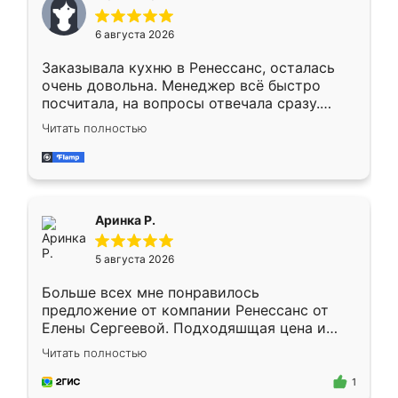
меньше, здесь же он более разнообразный.
Мне нравится ,если что-то потребуется из
6 августа 2026
мебели буду заказывать только здесь.
Заказывала кухню в Ренессанс, осталась
очень довольна. Менеджер всё быстро
посчитала, на вопросы отвечала сразу.
Замерщик приехал в субботу, подошёл к
Читать полностью
делу со всей ответственностью. Собрали
за день, ребята работали аккуратно, даже
пыли почти не было. Качество отличное,
ящики ходят плавно, ничего не скрипит.
Всё подошло как влитое.
Аринка Р.
5 августа 2026
Больше всех мне понравилось
предложение от компании Ренессанс от
Елены Сергеевой. Подходяшщая цена и
короткие сроки изготовления. Приехавший
Читать полностью
для замера сотрудник Владислав
предложил по моему эскизу самый
1