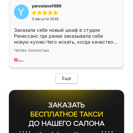
yaroslava1986
3 августа 2026
Заказала себе новый шкаф в студии
Ренессанс где ранее заказывала себе
новую кухню.Чего искать, когда качеством
вполне довольна. Служит кухня уже почти
Читать полностью
два года, нареканий нет.
Еще
ЗАКАЗАТЬ
БЕСПЛАТНОЕ ТАКСИ
ДО НАШЕГО САЛОНА