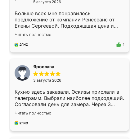
5 августа 2026
Больше всех мне понравилось
предложение от компании Ренессанс от
Елены Сергеевой. Подходяшщая цена и
короткие сроки изготовления. Приехавший
Читать полностью
для замера сотрудник Владислав
предложил по моему эскизу самый
1
подходящий вариант шкафа. Немного его
видоизменил, получилось даже лучше, чем
я хотела.
Ярослава
3 августа 2026
Кухню здесь заказали. Эскизы прислали в
телеграмм. Выбрали наиболее подходящий.
Согласовали день для замера. Через 3
недели кухня была уже готова. Остались
Читать полностью
довольны работой. Спасибо Ренессанс
мебель за качественную работу!