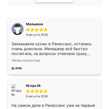
Мальвина
6 августа 2026
Заказывала кухню в Ренессанс, осталась
очень довольна. Менеджер всё быстро
посчитала, на вопросы отвечала сразу.
Замерщик приехал в субботу, подошёл к
Читать полностью
делу со всей ответственностью. Собрали
за день, ребята работали аккуратно, даже
пыли почти не было. Качество отличное,
ящики ходят плавно, ничего не скрипит.
Всё подошло как влитое.
Игорь М.
6 августа 2026
На самом деле в Ренессанс уже не первый