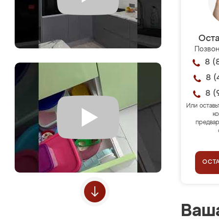
Оста
Позвон
8 (
8 (
8 (
Или оставь
ко
предвар
ОСТ
Ваша