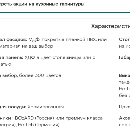
реть акции на кухонные гарнитуры
Характерист
ал фасадов:
МДФ, покрытые плёнкой ПВХ, или
Сто
материал на ваш выбор
из и
я панель:
ХДФ в цвет столешницы или с
Габа
чатью
а выбор, более 300 цветов
Выка
танд
Hett
без 
ля посуды:
Хромированная
Цоко
ники :
BOYARD (Россия) или премиум класса
Аксе
встрия), Hettich (Германия)
волш