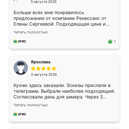
5 августа 2026
Больше всех мне понравилось
предложение от компании Ренессанс от
Елены Сергеевой. Подходяшщая цена и
короткие сроки изготовления. Приехавший
Читать полностью
для замера сотрудник Владислав
предложил по моему эскизу самый
1
подходящий вариант шкафа. Немного его
видоизменил, получилось даже лучше, чем
я хотела.
Ярослава
3 августа 2026
Кухню здесь заказали. Эскизы прислали в
телеграмм. Выбрали наиболее подходящий.
Согласовали день для замера. Через 3
недели кухня была уже готова. Остались
Читать полностью
довольны работой. Спасибо Ренессанс
мебель за качественную работу!