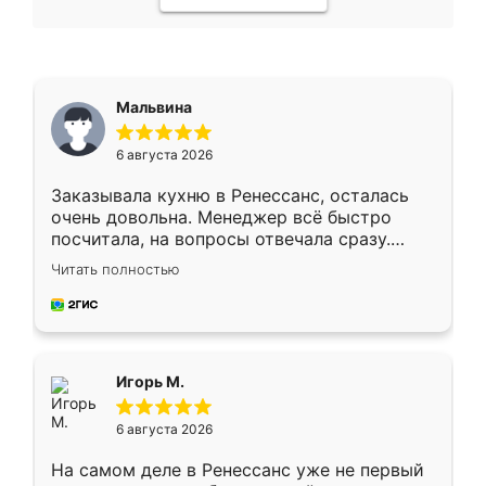
Мальвина
6 августа 2026
Заказывала кухню в Ренессанс, осталась
очень довольна. Менеджер всё быстро
посчитала, на вопросы отвечала сразу.
Замерщик приехал в субботу, подошёл к
Читать полностью
делу со всей ответственностью. Собрали
за день, ребята работали аккуратно, даже
пыли почти не было. Качество отличное,
ящики ходят плавно, ничего не скрипит.
Всё подошло как влитое.
Игорь М.
6 августа 2026
На самом деле в Ренессанс уже не первый