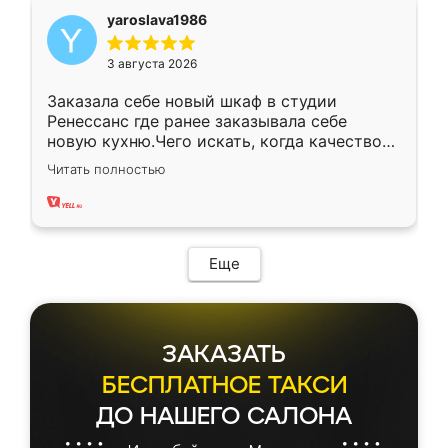
yaroslava1986
3 августа 2026
Заказала себе новый шкаф в студии
Ренессанс где ранее заказывала себе
новую кухню.Чего искать, когда качеством
вполне довольна. Служит кухня уже почти
Читать полностью
два года, нареканий нет.
Еще
ЗАКАЗАТЬ
БЕСПЛАТНОЕ ТАКСИ
ДО НАШЕГО САЛОНА