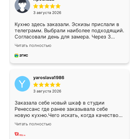
3 августа 2026
Кухню здесь заказали. Эскизы прислали в
телеграмм. Выбрали наиболее подходящий.
Согласовали день для замера. Через 3
недели кухня была уже готова. Остались
Читать полностью
довольны работой. Спасибо Ренессанс
мебель за качественную работу!
yaroslava1986
3 августа 2026
Заказала себе новый шкаф в студии
Ренессанс где ранее заказывала себе
новую кухню.Чего искать, когда качеством
вполне довольна. Служит кухня уже почти
Читать полностью
два года, нареканий нет.