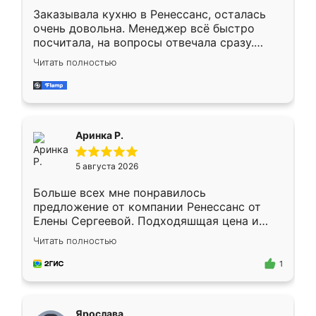
Заказывала кухню в Ренессанс, осталась
очень довольна. Менеджер всё быстро
посчитала, на вопросы отвечала сразу.
Замерщик приехал в субботу, подошёл к
Читать полностью
делу со всей ответственностью. Собрали
за день, ребята работали аккуратно, даже
пыли почти не было. Качество отличное,
ящики ходят плавно, ничего не скрипит.
Всё подошло как влитое.
Аринка Р.
5 августа 2026
Больше всех мне понравилось
предложение от компании Ренессанс от
Елены Сергеевой. Подходяшщая цена и
короткие сроки изготовления. Приехавший
Читать полностью
для замера сотрудник Владислав
предложил по моему эскизу самый
1
подходящий вариант шкафа. Немного его
видоизменил, получилось даже лучше, чем
я хотела.
Ярослава