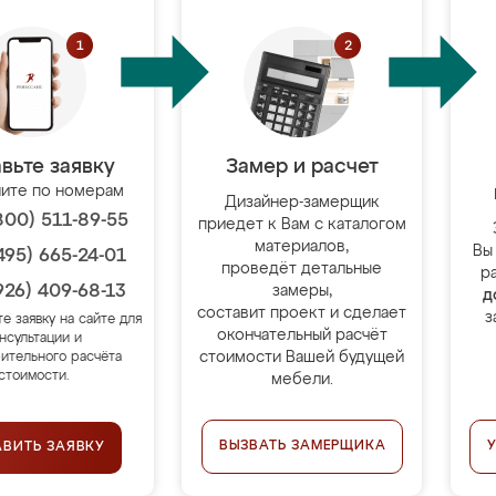
вьте заявку
Замер и расчет
ите по номерам
Дизайнер-замерщик
800) 511-89-55
приедет к Вам с каталогом
материалов,
Вы
495) 665-24-01
проведёт детальные
р
926) 409-68-13
замеры,
д
составит проект и сделает
з
те заявку на сайте для
окончательный расчёт
нсультации и
стоимости Вашей будущей
ительного расчёта
стоимости.
мебели.
ВЫЗВАТЬ ЗАМЕРЩИКА
АВИТЬ ЗАЯВКУ