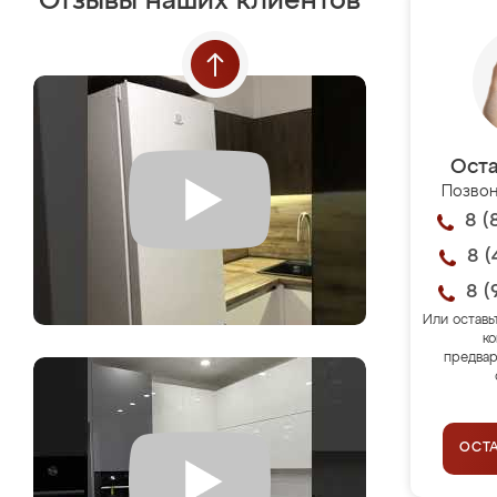
Отзывы наших клиентов
Оста
Позвон
8 (
8 (
8 (
Или оставь
ко
предвар
ОСТ