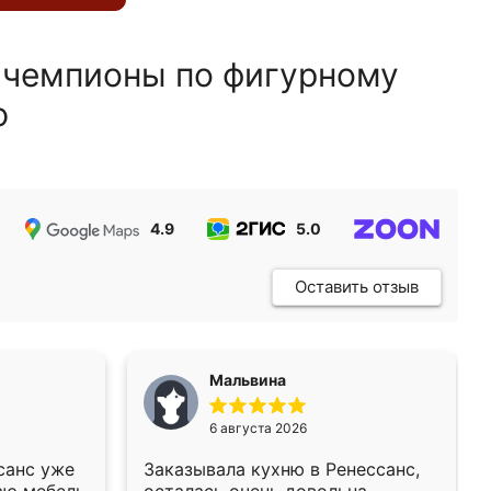
 чемпионы по фигурному
ю
4.9
5.0
5.0
Оставить отзыв
Мальвина
6 августа 2026
санс уже
Заказывала кухню в Ренессанс,