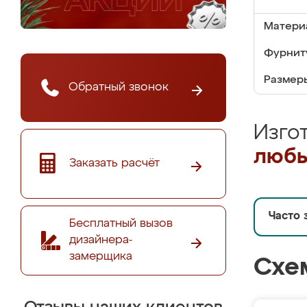
Матери
Фурнит
Размер
Обратный звонок
Изго
любы
Заказать расчёт
Часто 
Бесплатный вызов
дизайнера-
замерщика
Схе