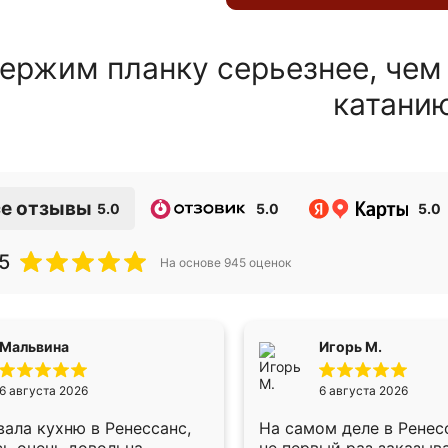
ержим планку серьезнее, чем
катани
е отзывы
5.0
5.0
5.0
5
На основе
945
оценок
Мальвина
Игорь М.
6 августа 2026
6 августа 2026
ала кухню в Ренессанс,
На самом деле в Ренес