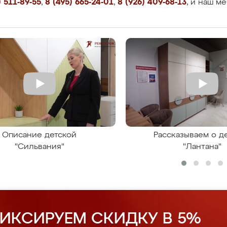
 511-89-55
,
8 (495) 665-24-01
,
8 (926) 409-68-13
, и наш м
Описание детской
Рассказываем о д
"Сильвания"
"Лантана"
ИКСИРУЕМ СКИДКУ В 5%