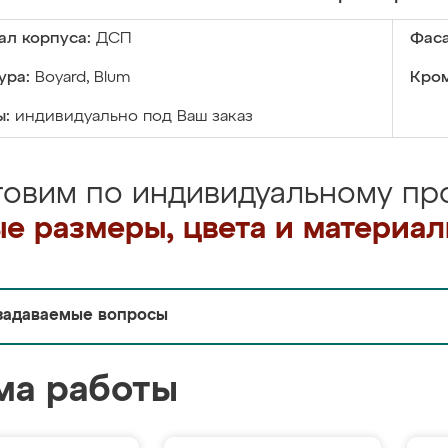
ал корпуса:
ДСП
Фаса
ура:
Boyard, Blum
Кром
ы:
индивидуально под Ваш заказ
товим по индивидуальному про
е размеры, цвета и материа
задаваемые вопросы
ма работы