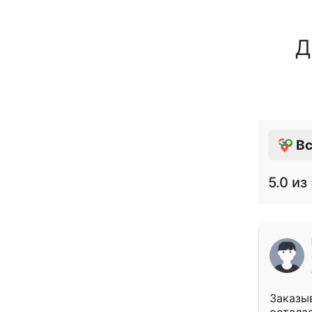
Д
Вс
5.0
из 
Заказыв