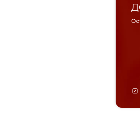
Д
Ост