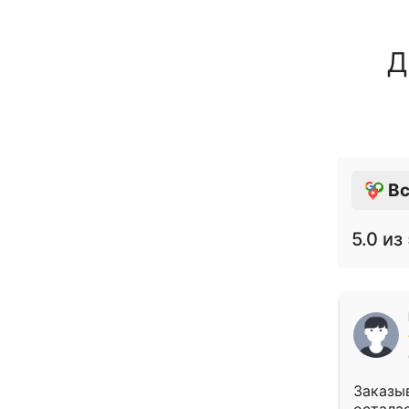
Д
Вс
5.0
из 
Заказыв