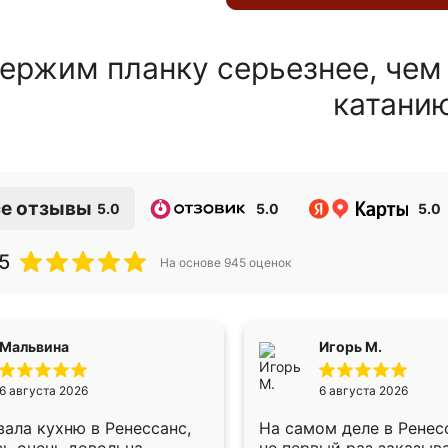
ержим планку серьезнее, чем
катани
е отзывы
5.0
5.0
5.0
5
На основе
945
оценок
Мальвина
Игорь М.
6 августа 2026
6 августа 2026
ала кухню в Ренессанс,
На самом деле в Ренес