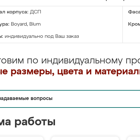
ал корпуса:
ДСП
Фаса
ура:
Boyard, Blum
Кром
ы:
индивидуально под Ваш заказ
товим по индивидуальному про
е размеры, цвета и материа
задаваемые вопросы
ма работы