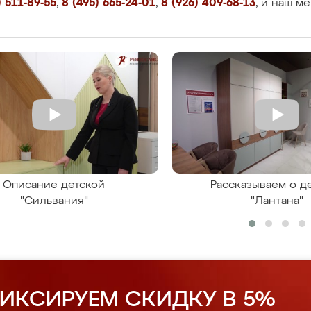
 511-89-55
,
8 (495) 665-24-01
,
8 (926) 409-68-13
, и наш м
Описание детской
Рассказываем о д
"Сильвания"
"Лантана"
ИКСИРУЕМ СКИДКУ В 5%