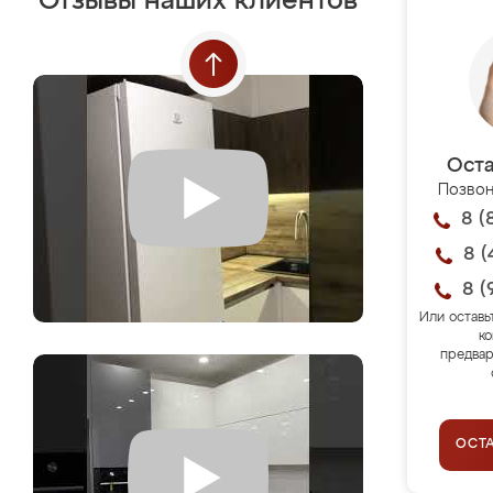
Отзывы наших клиентов
Оста
Позвон
8 (
8 (
8 (
Или оставь
ко
предвар
ОСТ