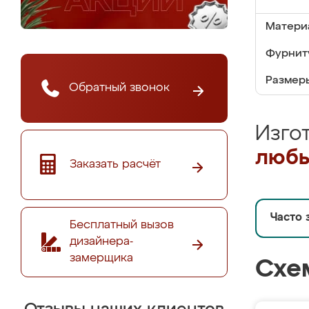
Матери
Фурнит
Размер
Обратный звонок
Изго
любы
Заказать расчёт
Часто 
Бесплатный вызов
дизайнера-
замерщика
Схе