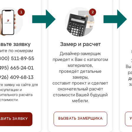
вьте заявку
Замер и расчет
ите по номерам
Дизайнер-замерщик
800) 511-89-55
приедет к Вам с каталогом
материалов,
Вы
495) 665-24-01
проведёт детальные
р
926) 409-68-13
замеры,
д
составит проект и сделает
з
те заявку на сайте для
окончательный расчёт
нсультации и
стоимости Вашей будущей
ительного расчёта
стоимости.
мебели.
ВЫЗВАТЬ ЗАМЕРЩИКА
АВИТЬ ЗАЯВКУ