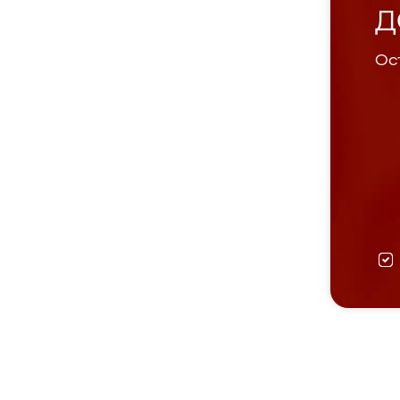
Д
Ост