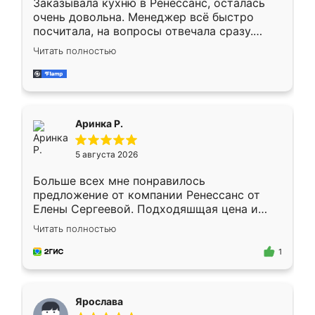
Заказывала кухню в Ренессанс, осталась
очень довольна. Менеджер всё быстро
посчитала, на вопросы отвечала сразу.
Замерщик приехал в субботу, подошёл к
Читать полностью
делу со всей ответственностью. Собрали
за день, ребята работали аккуратно, даже
пыли почти не было. Качество отличное,
ящики ходят плавно, ничего не скрипит.
Всё подошло как влитое.
Аринка Р.
5 августа 2026
Больше всех мне понравилось
предложение от компании Ренессанс от
Елены Сергеевой. Подходяшщая цена и
короткие сроки изготовления. Приехавший
Читать полностью
для замера сотрудник Владислав
предложил по моему эскизу самый
1
подходящий вариант шкафа. Немного его
видоизменил, получилось даже лучше, чем
я хотела.
Ярослава