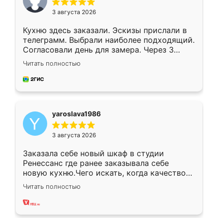
3 августа 2026
Кухню здесь заказали. Эскизы прислали в
телеграмм. Выбрали наиболее подходящий.
Согласовали день для замера. Через 3
недели кухня была уже готова. Остались
Читать полностью
довольны работой. Спасибо Ренессанс
мебель за качественную работу!
yaroslava1986
3 августа 2026
Заказала себе новый шкаф в студии
Ренессанс где ранее заказывала себе
новую кухню.Чего искать, когда качеством
вполне довольна. Служит кухня уже почти
Читать полностью
два года, нареканий нет.