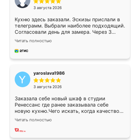
3 августа 2026
Кухню здесь заказали. Эскизы прислали в
телеграмм. Выбрали наиболее подходящий.
Согласовали день для замера. Через 3
недели кухня была уже готова. Остались
Читать полностью
довольны работой. Спасибо Ренессанс
мебель за качественную работу!
yaroslava1986
3 августа 2026
Заказала себе новый шкаф в студии
Ренессанс где ранее заказывала себе
новую кухню.Чего искать, когда качеством
вполне довольна. Служит кухня уже почти
Читать полностью
два года, нареканий нет.