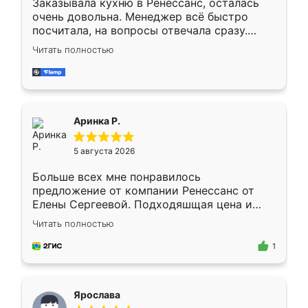
Заказывала кухню в Ренессанс, осталась
очень довольна. Менеджер всё быстро
посчитала, на вопросы отвечала сразу.
Замерщик приехал в субботу, подошёл к
Читать полностью
делу со всей ответственностью. Собрали
за день, ребята работали аккуратно, даже
пыли почти не было. Качество отличное,
ящики ходят плавно, ничего не скрипит.
Всё подошло как влитое.
Аринка Р.
5 августа 2026
Больше всех мне понравилось
предложение от компании Ренессанс от
Елены Сергеевой. Подходяшщая цена и
короткие сроки изготовления. Приехавший
Читать полностью
для замера сотрудник Владислав
предложил по моему эскизу самый
1
подходящий вариант шкафа. Немного его
видоизменил, получилось даже лучше, чем
я хотела.
Ярослава