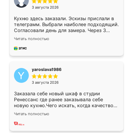
3 августа 2026
Кухню здесь заказали. Эскизы прислали в
телеграмм. Выбрали наиболее подходящий.
Согласовали день для замера. Через 3
недели кухня была уже готова. Остались
Читать полностью
довольны работой. Спасибо Ренессанс
мебель за качественную работу!
yaroslava1986
3 августа 2026
Заказала себе новый шкаф в студии
Ренессанс где ранее заказывала себе
новую кухню.Чего искать, когда качеством
вполне довольна. Служит кухня уже почти
Читать полностью
два года, нареканий нет.