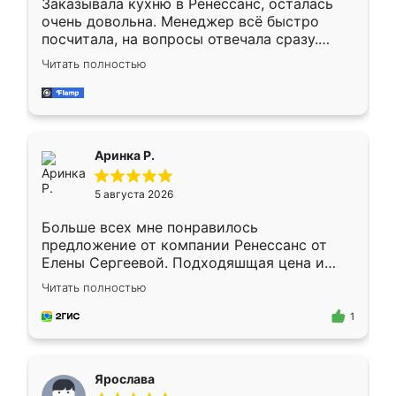
Заказывала кухню в Ренессанс, осталась
очень довольна. Менеджер всё быстро
посчитала, на вопросы отвечала сразу.
Замерщик приехал в субботу, подошёл к
Читать полностью
делу со всей ответственностью. Собрали
за день, ребята работали аккуратно, даже
пыли почти не было. Качество отличное,
ящики ходят плавно, ничего не скрипит.
Всё подошло как влитое.
Аринка Р.
5 августа 2026
Больше всех мне понравилось
предложение от компании Ренессанс от
Елены Сергеевой. Подходяшщая цена и
короткие сроки изготовления. Приехавший
Читать полностью
для замера сотрудник Владислав
предложил по моему эскизу самый
1
подходящий вариант шкафа. Немного его
видоизменил, получилось даже лучше, чем
я хотела.
Ярослава