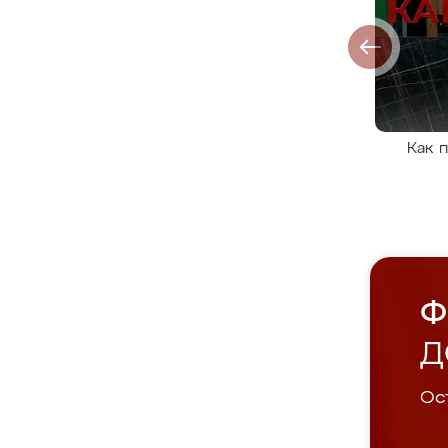
Как 
Ф
Д
Ост