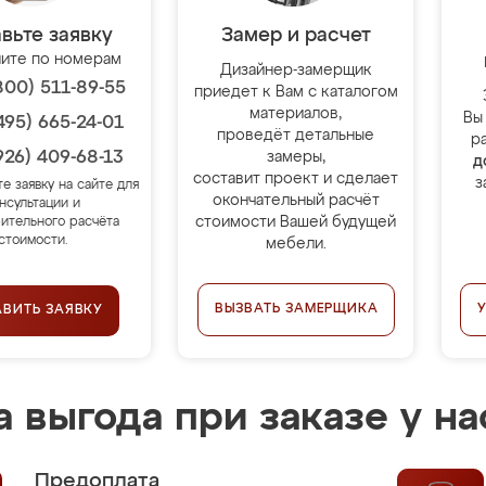
вьте заявку
Замер и расчет
ите по номерам
Дизайнер-замерщик
800) 511-89-55
приедет к Вам с каталогом
материалов,
Вы
495) 665-24-01
проведёт детальные
р
926) 409-68-13
замеры,
д
составит проект и сделает
з
те заявку на сайте для
окончательный расчёт
нсультации и
стоимости Вашей будущей
ительного расчёта
стоимости.
мебели.
ВЫЗВАТЬ ЗАМЕРЩИКА
АВИТЬ ЗАЯВКУ
 выгода при заказе у на
Предоплата