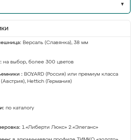
▼
ики
лешница:
Версаль (Славянка), 38 мм
:
на выбор, более 300 цветов
емники :
BOYARD (Россия) или премиум класса
 (Австрия), Hettich (Германия)
и:
по каталогу
еровка:
1.«Либерти Люкс» 2.«Элеганс»
ины:
в алюминиевом профиле ТИМКО «золото»