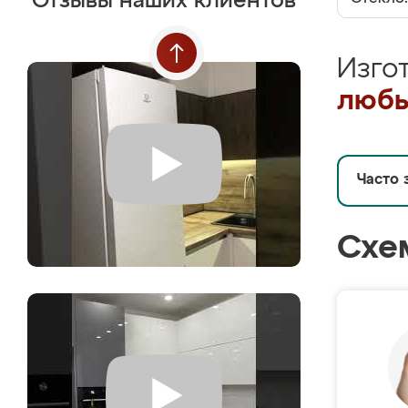
Отзывы наших клиентов
Изго
любы
Часто 
Схе