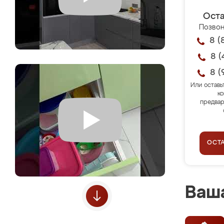
Оста
Позвон
8 (
8 (
8 (
Или оставь
ко
предвар
ОСТ
Ваша