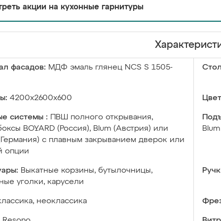
реть акции на кухонные гарнитуры
Характерист
ал фасадов:
МДФ эмаль глянец NCS S 1505-
Сто
ы:
4200х2600х600
Цвет
е системы :
ПВШ полного открывания,
Подъ
оксы BOYARD (Россия), Blum (Австрия) или
Blum
 (Германия) с плавным закрыванием дверок или
й опции
уары:
Выкатные корзины, бутылочницы,
Ручк
ые уголки, карусели
классика, неоклассика
Фрез
Resono
Витр