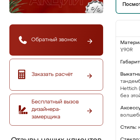
Посмот
Обратный звонок
Матери
Y90R
Габарит
Заказать расчёт
Выкатны
тандемб
Hettich
без это
Бесплатный вызов
Аксесс
дизайнера-
волшебн
замерщика
Стиль:
Стекло: