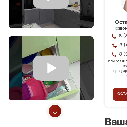
Оста
Позвон
8 (
8 (
8 (
Или оставь
ко
предвар
ОСТ
Ваша