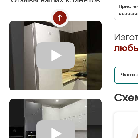
Отзывы наших клиентов
Пристен
освеще
Изго
любы
Часто 
Схе