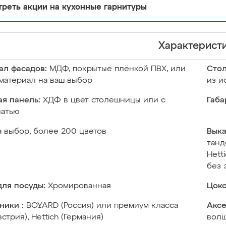
реть акции на кухонные гарнитуры
Характерист
ал фасадов:
МДФ, покрытые плёнкой ПВХ, или
Сто
материал на ваш выбор
из и
я панель:
ХДФ в цвет столешницы или с
Габа
чатью
а выбор, более 200 цветов
Выка
танд
Hett
без 
ля посуды:
Хромированная
Цоко
ники :
BOYARD (Россия) или премиум класса
Аксе
встрия), Hettich (Германия)
волш