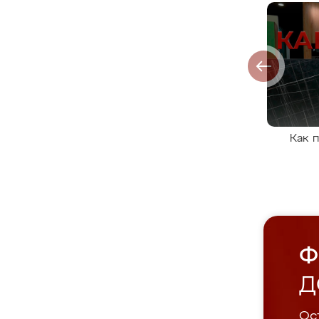
Как 
Ф
Д
Ост