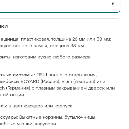
▼
ики
лешница:
пластиковая, толщина 26 мм или 38 мм;
скусственного камня, толщина 38 мм
риты:
изготовим кухню любого размера
тные системы :
ПВШ полного открывания,
ембоксы BOYARD (Россия), Blum (Австрия) или
ich (Германия) с плавным закрыванием дверок или
этой опции
ль:
в цвет фасадов или корпуса
ссуары:
Выкатные корзины, бутылочницы,
ебные уголки, карусели