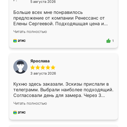
5 августа 2026
Больше всех мне понравилось
предложение от компании Ренессанс от
Елены Сергеевой. Подходяшщая цена и
короткие сроки изготовления. Приехавший
Читать полностью
для замера сотрудник Владислав
предложил по моему эскизу самый
1
подходящий вариант шкафа. Немного его
видоизменил, получилось даже лучше, чем
я хотела.
Ярослава
3 августа 2026
Кухню здесь заказали. Эскизы прислали в
телеграмм. Выбрали наиболее подходящий.
Согласовали день для замера. Через 3
недели кухня была уже готова. Остались
Читать полностью
довольны работой. Спасибо Ренессанс
мебель за качественную работу!