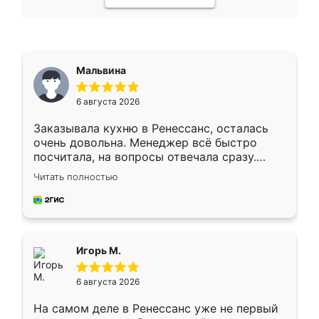
Мальвина
6 августа 2026
Заказывала кухню в Ренессанс, осталась
очень довольна. Менеджер всё быстро
посчитала, на вопросы отвечала сразу.
Замерщик приехал в субботу, подошёл к
Читать полностью
делу со всей ответственностью. Собрали
за день, ребята работали аккуратно, даже
пыли почти не было. Качество отличное,
ящики ходят плавно, ничего не скрипит.
Всё подошло как влитое.
Игорь М.
6 августа 2026
На самом деле в Ренессанс уже не первый