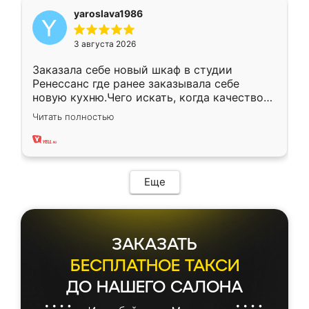
yaroslava1986
3 августа 2026
Заказала себе новый шкаф в студии
Ренессанс где ранее заказывала себе
новую кухню.Чего искать, когда качеством
вполне довольна. Служит кухня уже почти
Читать полностью
два года, нареканий нет.
Еще
ЗАКАЗАТЬ
БЕСПЛАТНОЕ ТАКСИ
ДО НАШЕГО САЛОНА