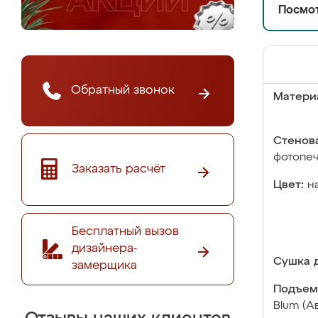
Посмот
Обратный звонок
Матери
Стенова
фотопе
Заказать расчёт
Цвет:
н
Бесплатный вызов
дизайнера-
Сушка д
замерщика
Подъем
Blum (А