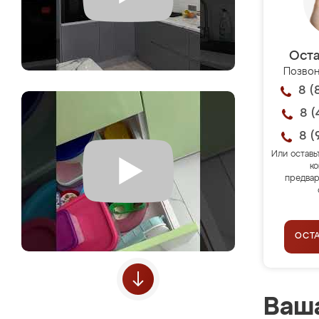
Оста
Позвон
8 (
8 (
8 (
Или оставь
ко
предвар
ОСТ
Ваша