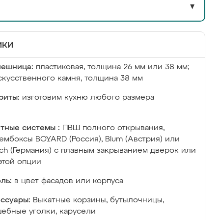
▼
ики
лешница:
пластиковая, толщина 26 мм или 38 мм;
скусственного камня, толщина 38 мм
риты:
изготовим кухню любого размера
тные системы :
ПВШ полного открывания,
ембоксы BOYARD (Россия), Blum (Австрия) или
ich (Германия) с плавным закрыванием дверок или
этой опции
ль:
в цвет фасадов или корпуса
ссуары:
Выкатные корзины, бутылочницы,
ебные уголки, карусели