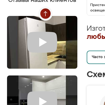
Отзывы наших клиентов
Пристен
освеще
Изго
любы
Часто 
Схе