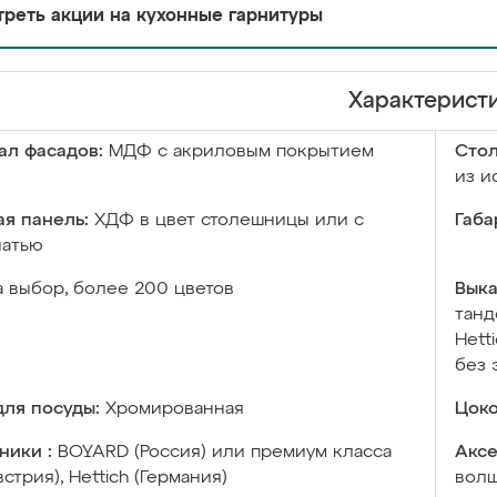
реть акции на кухонные гарнитуры
Характерист
ал фасадов:
МДФ с акриловым покрытием
Сто
из и
я панель:
ХДФ в цвет столешницы или с
Габа
чатью
а выбор, более 200 цветов
Выка
танд
Hett
без 
ля посуды:
Хромированная
Цоко
ники :
BOYARD (Россия) или премиум класса
Аксе
встрия), Hettich (Германия)
волш