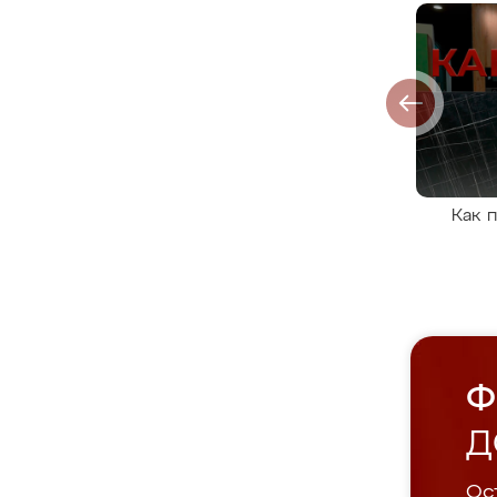
Как 
Ф
Д
Ост