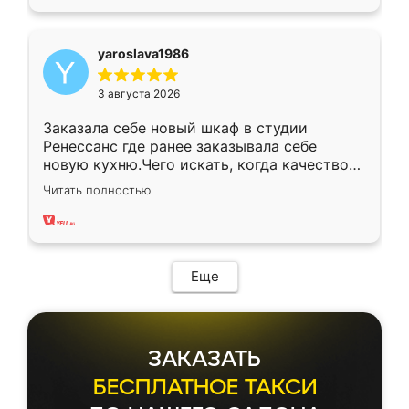
yaroslava1986
3 августа 2026
Заказала себе новый шкаф в студии
Ренессанс где ранее заказывала себе
новую кухню.Чего искать, когда качеством
вполне довольна. Служит кухня уже почти
Читать полностью
два года, нареканий нет.
Еще
ЗАКАЗАТЬ
БЕСПЛАТНОЕ ТАКСИ