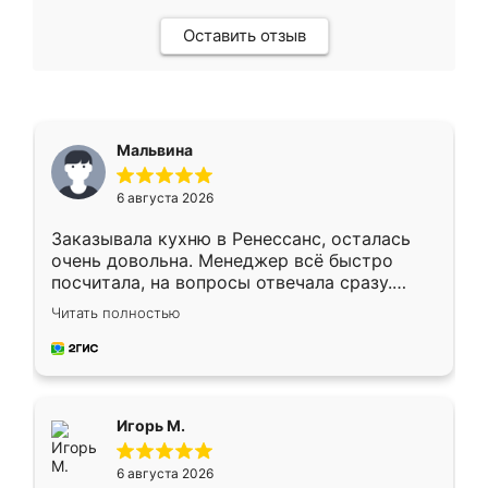
Оставить отзыв
Мальвина
6 августа 2026
Заказывала кухню в Ренессанс, осталась
очень довольна. Менеджер всё быстро
посчитала, на вопросы отвечала сразу.
Замерщик приехал в субботу, подошёл к
Читать полностью
делу со всей ответственностью. Собрали
за день, ребята работали аккуратно, даже
пыли почти не было. Качество отличное,
ящики ходят плавно, ничего не скрипит.
Всё подошло как влитое.
Игорь М.
6 августа 2026