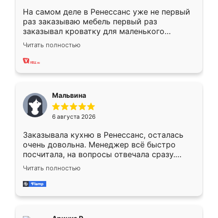
На самом деле в Ренессанс уже не первый
раз заказываю мебель первый раз
заказывал кроватку для маленького
ребёнка при его рождении ,во второй раз
Читать полностью
заказал шкаф-купе. По качеству очень
хорошее сборка достаточно быстрая,
также адекватные цены. До этого
сравнивал с разными конкурентами в этом
сегменте ,выбор у конкурентов куда
Мальвина
меньше, здесь же он более разнообразный.
Мне нравится ,если что-то потребуется из
6 августа 2026
мебели буду заказывать только здесь.
Заказывала кухню в Ренессанс, осталась
очень довольна. Менеджер всё быстро
посчитала, на вопросы отвечала сразу.
Замерщик приехал в субботу, подошёл к
Читать полностью
делу со всей ответственностью. Собрали
за день, ребята работали аккуратно, даже
пыли почти не было. Качество отличное,
ящики ходят плавно, ничего не скрипит.
Всё подошло как влитое.