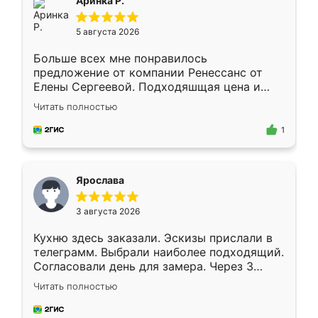
Аринка Р.
5 августа 2026
Больше всех мне понравилось
предложение от компании Ренессанс от
Елены Сергеевой. Подходяшщая цена и
короткие сроки изготовления. Приехавший
Читать полностью
для замера сотрудник Владислав
предложил по моему эскизу самый
1
подходящий вариант шкафа. Немного его
видоизменил, получилось даже лучше, чем
я хотела.
Ярослава
3 августа 2026
Кухню здесь заказали. Эскизы прислали в
телеграмм. Выбрали наиболее подходящий.
Согласовали день для замера. Через 3
недели кухня была уже готова. Остались
Читать полностью
довольны работой. Спасибо Ренессанс
мебель за качественную работу!