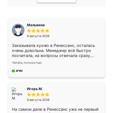
Мальвина
6 августа 2026
Заказывала кухню в Ренессанс, осталась
очень довольна. Менеджер всё быстро
посчитала, на вопросы отвечала сразу.
Замерщик приехал в субботу, подошёл к
Читать полностью
делу со всей ответственностью. Собрали
за день, ребята работали аккуратно, даже
пыли почти не было. Качество отличное,
ящики ходят плавно, ничего не скрипит.
Всё подошло как влитое.
Игорь М.
6 августа 2026
На самом деле в Ренессанс уже не первый