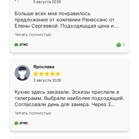
5 августа 2026
Больше всех мне понравилось
предложение от компании Ренессанс от
Елены Сергеевой. Подходяшщая цена и
короткие сроки изготовления. Приехавший
Читать полностью
для замера сотрудник Владислав
предложил по моему эскизу самый
1
подходящий вариант шкафа. Немного его
видоизменил, получилось даже лучше, чем
я хотела.
Ярослава
3 августа 2026
Кухню здесь заказали. Эскизы прислали в
телеграмм. Выбрали наиболее подходящий.
Согласовали день для замера. Через 3
недели кухня была уже готова. Остались
Читать полностью
довольны работой. Спасибо Ренессанс
мебель за качественную работу!