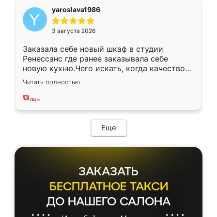
yaroslava1986
3 августа 2026
Заказала себе новый шкаф в студии
Ренессанс где ранее заказывала себе
новую кухню.Чего искать, когда качеством
вполне довольна. Служит кухня уже почти
Читать полностью
два года, нареканий нет.
Еще
ЗАКАЗАТЬ
БЕСПЛАТНОЕ ТАКСИ
ДО НАШЕГО САЛОНА