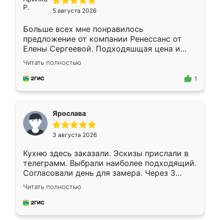
5 августа 2026
Больше всех мне понравилось
предложение от компании Ренессанс от
Елены Сергеевой. Подходяшщая цена и
короткие сроки изготовления. Приехавший
Читать полностью
для замера сотрудник Владислав
предложил по моему эскизу самый
1
подходящий вариант шкафа. Немного его
видоизменил, получилось даже лучше, чем
я хотела.
Ярослава
3 августа 2026
Кухню здесь заказали. Эскизы прислали в
телеграмм. Выбрали наиболее подходящий.
Согласовали день для замера. Через 3
недели кухня была уже готова. Остались
Читать полностью
довольны работой. Спасибо Ренессанс
мебель за качественную работу!