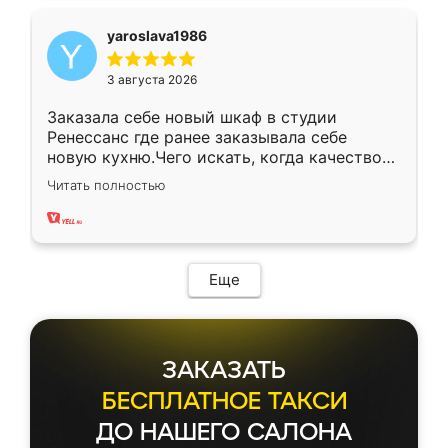
yaroslava1986
3 августа 2026
Заказала себе новый шкаф в студии
Ренессанс где ранее заказывала себе
новую кухню.Чего искать, когда качеством
вполне довольна. Служит кухня уже почти
Читать полностью
два года, нареканий нет.
Еще
ЗАКАЗАТЬ
БЕСПЛАТНОЕ ТАКСИ
ДО НАШЕГО САЛОНА