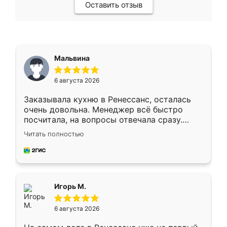
Оставить отзыв
Мальвина
6 августа 2026
Заказывала кухню в Ренессанс, осталась
очень довольна. Менеджер всё быстро
посчитала, на вопросы отвечала сразу.
Замерщик приехал в субботу, подошёл к
Читать полностью
делу со всей ответственностью. Собрали
за день, ребята работали аккуратно, даже
пыли почти не было. Качество отличное,
ящики ходят плавно, ничего не скрипит.
Всё подошло как влитое.
Игорь М.
6 августа 2026