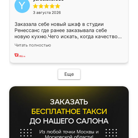
3 августа 2026
Заказала себе новый шкаф в студии
Ренессанс где ранее заказывала себе
новую кухню.Чего искать, когда качеством
вполне довольна. Служит кухня уже почти
Читать полностью
два года, нареканий нет.
Еще
ЗАКАЗАТЬ
БЕСПЛАТНОЕ ТАКСИ
ДО НАШЕГО САЛОНА
Из любой точки Москвы и
Московской области!