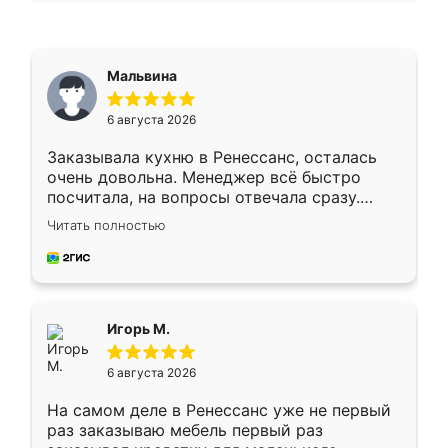
Мальвина
6 августа 2026
Заказывала кухню в Ренессанс, осталась
очень довольна. Менеджер всё быстро
посчитала, на вопросы отвечала сразу.
Замерщик приехал в субботу, подошёл к
Читать полностью
делу со всей ответственностью. Собрали
за день, ребята работали аккуратно, даже
пыли почти не было. Качество отличное,
ящики ходят плавно, ничего не скрипит.
Всё подошло как влитое.
Игорь М.
6 августа 2026
На самом деле в Ренессанс уже не первый
раз заказываю мебель первый раз