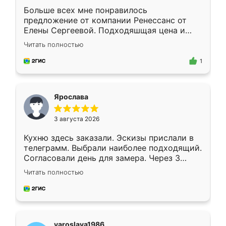
Больше всех мне понравилось
предложение от компании Ренессанс от
Елены Сергеевой. Подходяшщая цена и
короткие сроки изготовления. Приехавший
Читать полностью
для замера сотрудник Владислав
предложил по моему эскизу самый
1
подходящий вариант шкафа. Немного его
видоизменил, получилось даже лучше, чем
я хотела.
Ярослава
3 августа 2026
Кухню здесь заказали. Эскизы прислали в
телеграмм. Выбрали наиболее подходящий.
Согласовали день для замера. Через 3
недели кухня была уже готова. Остались
Читать полностью
довольны работой. Спасибо Ренессанс
мебель за качественную работу!
yaroslava1986