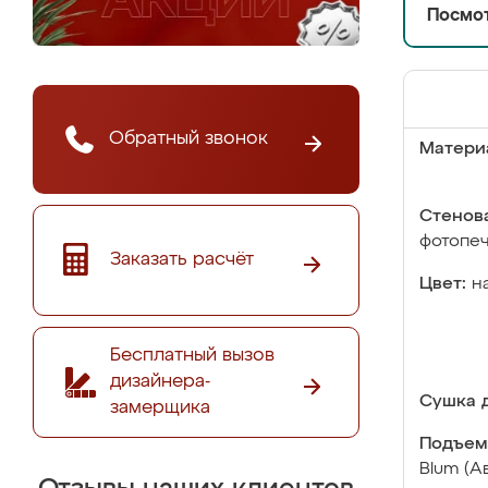
Посмот
Обратный звонок
Матери
Стенова
фотопе
Заказать расчёт
Цвет:
н
Бесплатный вызов
дизайнера-
Сушка д
замерщика
Подъем
Blum (А