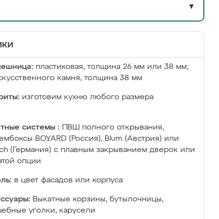
▼
ики
лешница:
пластиковая, толщина 26 мм или 38 мм;
скусственного камня, толщина 38 мм
риты:
изготовим кухню любого размера
тные системы :
ПВШ полного открывания,
ембоксы BOYARD (Россия), Blum (Австрия) или
ich (Германия) с плавным закрыванием дверок или
этой опции
ль:
в цвет фасадов или корпуса
ссуары:
Выкатные корзины, бутылочницы,
ебные уголки, карусели