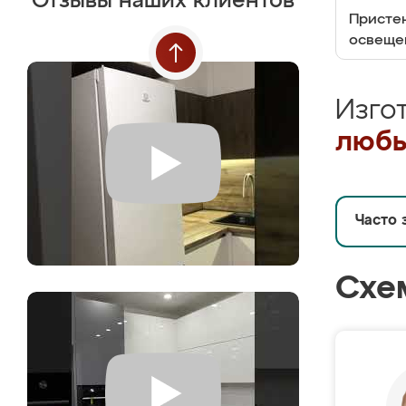
Отзывы наших клиентов
Пристен
освеще
Изго
любы
Часто 
Схе