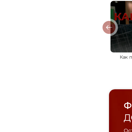
Как 
Ф
Д
Ост