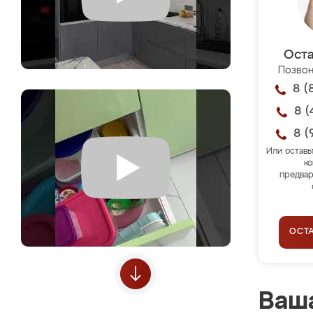
Оста
Позвон
8 (
8 (
8 (
Или оставь
ко
предвар
ОСТ
Ваша