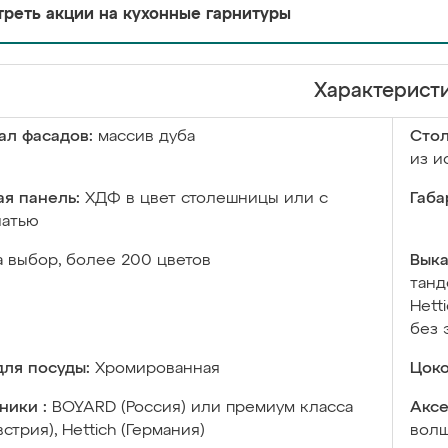
реть акции на кухонные гарнитуры
Характерист
ал фасадов:
массив дуба
Сто
из и
я панель:
ХДФ в цвет столешницы или с
Габа
чатью
а выбор, более 200 цветов
Выка
танд
Hett
без 
ля посуды:
Хромированная
Цоко
ники :
BOYARD (Россия) или премиум класса
Аксе
встрия), Hettich (Германия)
волш