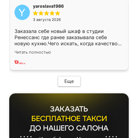
yaroslava1986
3 августа 2026
Заказала себе новый шкаф в студии
Ренессанс где ранее заказывала себе
новую кухню.Чего искать, когда качеством
вполне довольна. Служит кухня уже почти
Читать полностью
два года, нареканий нет.
Еще
ЗАКАЗАТЬ
БЕСПЛАТНОЕ ТАКСИ
ДО НАШЕГО САЛОНА