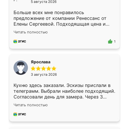
5 августа 2026
Больше всех мне понравилось
предложение от компании Ренессанс от
Елены Сергеевой. Подходяшщая цена и
короткие сроки изготовления. Приехавший
Читать полностью
для замера сотрудник Владислав
предложил по моему эскизу самый
1
подходящий вариант шкафа. Немного его
видоизменил, получилось даже лучше, чем
я хотела.
Ярослава
3 августа 2026
Кухню здесь заказали. Эскизы прислали в
телеграмм. Выбрали наиболее подходящий.
Согласовали день для замера. Через 3
недели кухня была уже готова. Остались
Читать полностью
довольны работой. Спасибо Ренессанс
мебель за качественную работу!