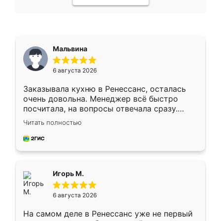
Мальвина
6 августа 2026
Заказывала кухню в Ренессанс, осталась
очень довольна. Менеджер всё быстро
посчитала, на вопросы отвечала сразу.
Замерщик приехал в субботу, подошёл к
Читать полностью
делу со всей ответственностью. Собрали
за день, ребята работали аккуратно, даже
пыли почти не было. Качество отличное,
ящики ходят плавно, ничего не скрипит.
Всё подошло как влитое.
Игорь М.
6 августа 2026
На самом деле в Ренессанс уже не первый