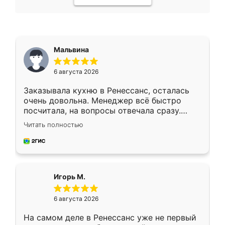
Мальвина
6 августа 2026
Заказывала кухню в Ренессанс, осталась
очень довольна. Менеджер всё быстро
посчитала, на вопросы отвечала сразу.
Замерщик приехал в субботу, подошёл к
Читать полностью
делу со всей ответственностью. Собрали
за день, ребята работали аккуратно, даже
пыли почти не было. Качество отличное,
ящики ходят плавно, ничего не скрипит.
Всё подошло как влитое.
Игорь М.
6 августа 2026
На самом деле в Ренессанс уже не первый