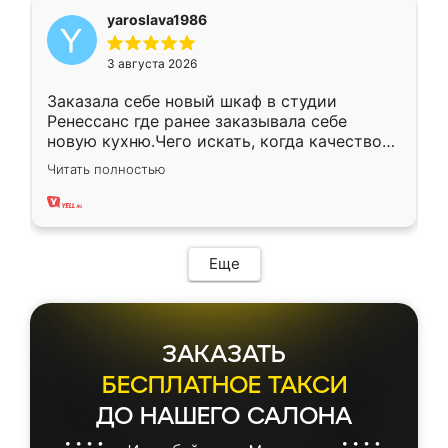
yaroslava1986
3 августа 2026
Заказала себе новый шкаф в студии
Ренессанс где ранее заказывала себе
новую кухню.Чего искать, когда качеством
вполне довольна. Служит кухня уже почти
Читать полностью
два года, нареканий нет.
Еще
ЗАКАЗАТЬ
БЕСПЛАТНОЕ ТАКСИ
ДО НАШЕГО САЛОНА