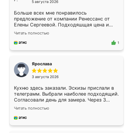
5 августа 2026
Больше всех мне понравилось
предложение от компании Ренессанс от
Елены Сергеевой. Подходяшщая цена и
короткие сроки изготовления. Приехавший
Читать полностью
для замера сотрудник Владислав
предложил по моему эскизу самый
1
подходящий вариант шкафа. Немного его
видоизменил, получилось даже лучше, чем
я хотела.
Ярослава
3 августа 2026
Кухню здесь заказали. Эскизы прислали в
телеграмм. Выбрали наиболее подходящий.
Согласовали день для замера. Через 3
недели кухня была уже готова. Остались
Читать полностью
довольны работой. Спасибо Ренессанс
мебель за качественную работу!