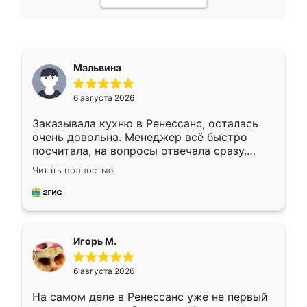
Мальвина
6 августа 2026
Заказывала кухню в Ренессанс, осталась
очень довольна. Менеджер всё быстро
посчитала, на вопросы отвечала сразу.
Замерщик приехал в субботу, подошёл к
Читать полностью
делу со всей ответственностью. Собрали
за день, ребята работали аккуратно, даже
пыли почти не было. Качество отличное,
ящики ходят плавно, ничего не скрипит.
Всё подошло как влитое.
Игорь М.
6 августа 2026
На самом деле в Ренессанс уже не первый