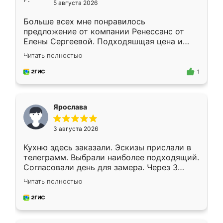
5 августа 2026
Больше всех мне понравилось
предложение от компании Ренессанс от
Елены Сергеевой. Подходяшщая цена и
короткие сроки изготовления. Приехавший
Читать полностью
для замера сотрудник Владислав
предложил по моему эскизу самый
1
подходящий вариант шкафа. Немного его
видоизменил, получилось даже лучше, чем
я хотела.
Ярослава
3 августа 2026
Кухню здесь заказали. Эскизы прислали в
телеграмм. Выбрали наиболее подходящий.
Согласовали день для замера. Через 3
недели кухня была уже готова. Остались
Читать полностью
довольны работой. Спасибо Ренессанс
мебель за качественную работу!