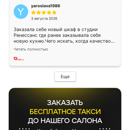
yaroslava1986
3 августа 2026
Заказала себе новый шкаф в студии
Ренессанс где ранее заказывала себе
новую кухню.Чего искать, когда качеством
вполне довольна. Служит кухня уже почти
Читать полностью
два года, нареканий нет.
Еще
ЗАКАЗАТЬ
БЕСПЛАТНОЕ ТАКСИ
ДО НАШЕГО САЛОНА