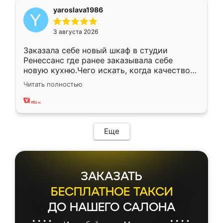
yaroslava1986
3 августа 2026
Заказала себе новый шкаф в студии
Ренессанс где ранее заказывала себе
новую кухню.Чего искать, когда качеством
вполне довольна. Служит кухня уже почти
Читать полностью
два года, нареканий нет.
Еще
ЗАКАЗАТЬ
БЕСПЛАТНОЕ ТАКСИ
ДО НАШЕГО САЛОНА