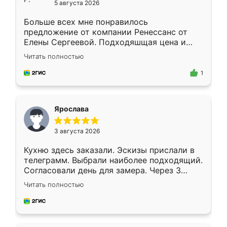
5 августа 2026
Больше всех мне понравилось
предложение от компании Ренессанс от
Елены Сергеевой. Подходяшщая цена и
короткие сроки изготовления. Приехавший
Читать полностью
для замера сотрудник Владислав
предложил по моему эскизу самый
1
подходящий вариант шкафа. Немного его
видоизменил, получилось даже лучше, чем
я хотела.
Ярослава
3 августа 2026
Кухню здесь заказали. Эскизы прислали в
телеграмм. Выбрали наиболее подходящий.
Согласовали день для замера. Через 3
недели кухня была уже готова. Остались
Читать полностью
довольны работой. Спасибо Ренессанс
мебель за качественную работу!