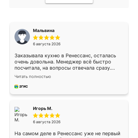
Мальвина
6 августа 2026
Заказывала кухню в Ренессанс, осталась
очень довольна. Менеджер всё быстро
посчитала, на вопросы отвечала сразу.
Замерщик приехал в субботу, подошёл к
Читать полностью
делу со всей ответственностью. Собрали
за день, ребята работали аккуратно, даже
пыли почти не было. Качество отличное,
ящики ходят плавно, ничего не скрипит.
Всё подошло как влитое.
Игорь М.
6 августа 2026
На самом деле в Ренессанс уже не первый