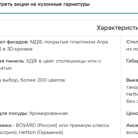
реть акции на кухонные гарнитуры
Характерист
ал фасадов:
МДФ, покрытые пластиком Arpa
Сто
) в 3D-кромке
из и
я панель:
ХДФ в цвет столешницы или с
Габа
чатью
а выбор, более 200 цветов
Выка
танд
Hett
без 
ля посуды:
Хромированная
Цоко
ники :
BOYARD (Россия) или премиум класса
Аксе
встрия), Hettich (Германия)
волш