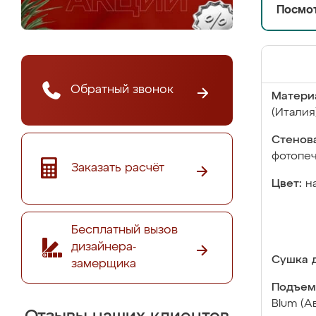
Посмот
Обратный звонок
Матери
(Италия
Стенова
фотопе
Заказать расчёт
Цвет:
н
Бесплатный вызов
дизайнера-
Сушка д
замерщика
Подъем
Blum (А