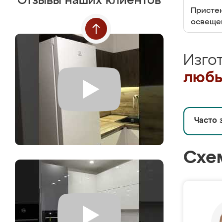
Отзывы наших клиентов
Пристен
освеще
Изго
любы
Часто 
Схе