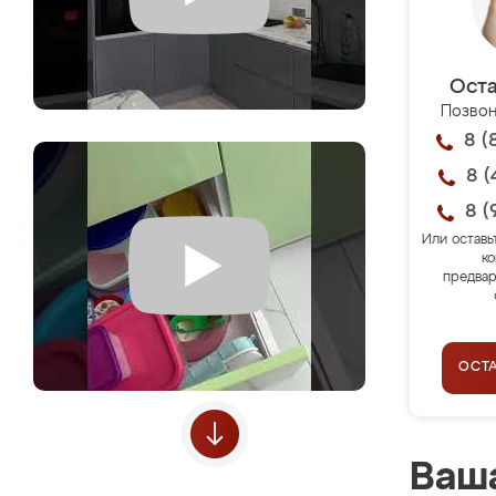
Оста
Позвон
8 (
8 (
8 (
Или оставь
ко
предвар
ОСТ
Ваша