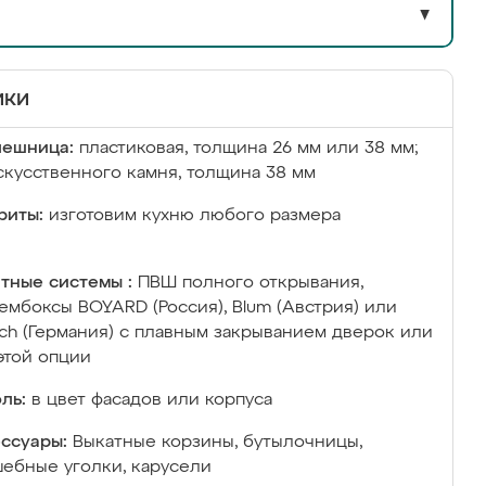
▼
ики
лешница:
пластиковая, толщина 26 мм или 38 мм;
скусственного камня, толщина 38 мм
риты:
изготовим кухню любого размера
тные системы :
ПВШ полного открывания,
ембоксы BOYARD (Россия), Blum (Австрия) или
ich (Германия) с плавным закрыванием дверок или
этой опции
ль:
в цвет фасадов или корпуса
ссуары:
Выкатные корзины, бутылочницы,
ебные уголки, карусели