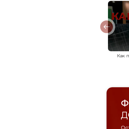
Как 
Ф
Д
Ост