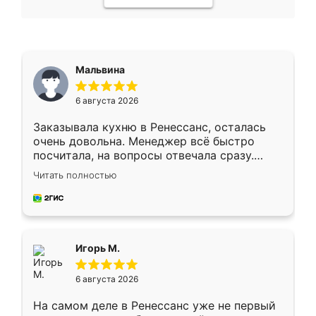
Мальвина
6 августа 2026
Заказывала кухню в Ренессанс, осталась
очень довольна. Менеджер всё быстро
посчитала, на вопросы отвечала сразу.
Замерщик приехал в субботу, подошёл к
Читать полностью
делу со всей ответственностью. Собрали
за день, ребята работали аккуратно, даже
пыли почти не было. Качество отличное,
ящики ходят плавно, ничего не скрипит.
Всё подошло как влитое.
Игорь М.
6 августа 2026
На самом деле в Ренессанс уже не первый