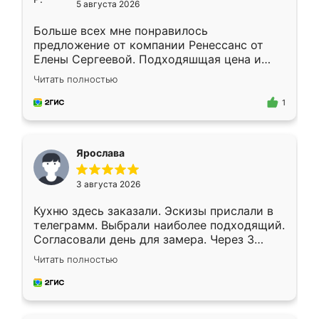
5 августа 2026
Больше всех мне понравилось
предложение от компании Ренессанс от
Елены Сергеевой. Подходяшщая цена и
короткие сроки изготовления. Приехавший
Читать полностью
для замера сотрудник Владислав
предложил по моему эскизу самый
1
подходящий вариант шкафа. Немного его
видоизменил, получилось даже лучше, чем
я хотела.
Ярослава
3 августа 2026
Кухню здесь заказали. Эскизы прислали в
телеграмм. Выбрали наиболее подходящий.
Согласовали день для замера. Через 3
недели кухня была уже готова. Остались
Читать полностью
довольны работой. Спасибо Ренессанс
мебель за качественную работу!