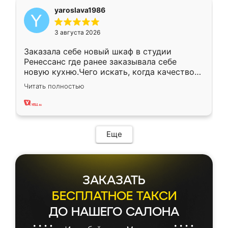
yaroslava1986
3 августа 2026
Заказала себе новый шкаф в студии
Ренессанс где ранее заказывала себе
новую кухню.Чего искать, когда качеством
вполне довольна. Служит кухня уже почти
Читать полностью
два года, нареканий нет.
Еще
ЗАКАЗАТЬ
БЕСПЛАТНОЕ ТАКСИ
ДО НАШЕГО САЛОНА