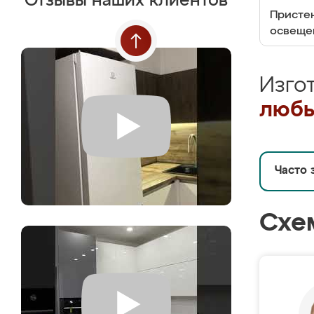
Отзывы наших клиентов
Пристен
освеще
Изго
любы
Часто 
Схе