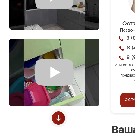
Оста
Позвон
8 (
8 (
8 (
Или оставь
ко
предвар
ОСТ
Ваша