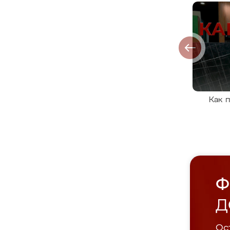
Как 
Ф
Д
Ост