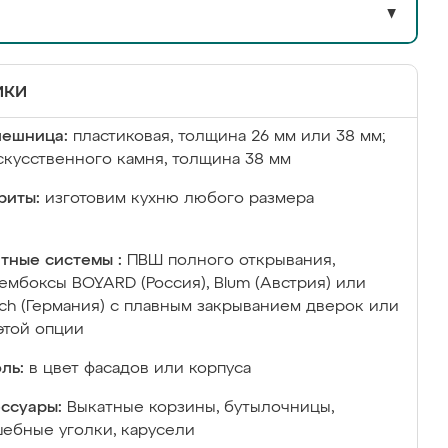
▼
ики
лешница:
пластиковая, толщина 26 мм или 38 мм;
скусственного камня, толщина 38 мм
риты:
изготовим кухню любого размера
тные системы :
ПВШ полного открывания,
ембоксы BOYARD (Россия), Blum (Австрия) или
ich (Германия) с плавным закрыванием дверок или
этой опции
ль:
в цвет фасадов или корпуса
ссуары:
Выкатные корзины, бутылочницы,
ебные уголки, карусели