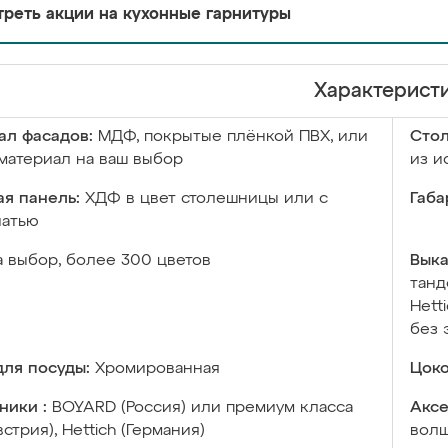
реть акции на кухонные гарнитуры
Характерист
ал фасадов:
МДФ, покрытые плёнкой ПВХ, или
Сто
материал на ваш выбор
из и
я панель:
ХДФ в цвет столешницы или с
Габа
чатью
а выбор, более 300 цветов
Выка
танд
Hett
без 
ля посуды:
Хромированная
Цоко
ники :
BOYARD (Россия) или премиум класса
Аксе
встрия), Hettich (Германия)
волш