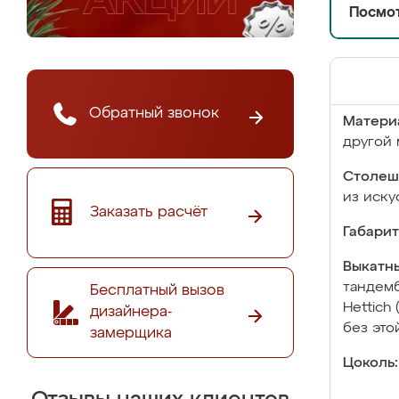
Посмот
Обратный звонок
Матери
другой 
Столеш
из иску
Заказать расчёт
Габарит
Выкатны
тандемб
Бесплатный вызов
Hettich
дизайнера-
без это
замерщика
Цоколь: