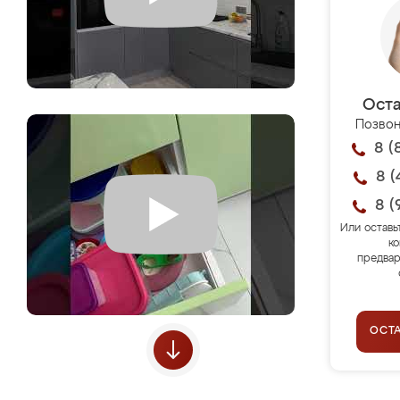
Оста
Позвон
8 (
8 (
8 (
Или оставь
ко
предвар
ОСТ