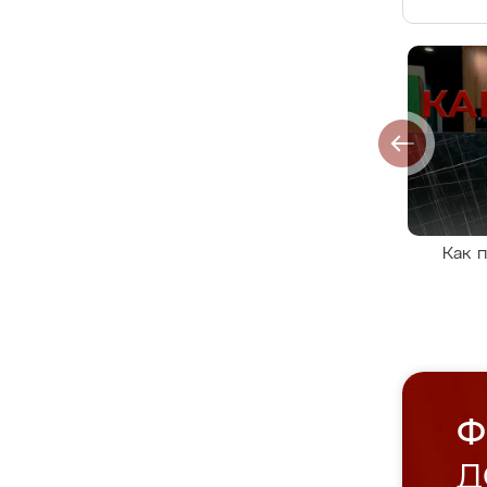
Как 
Ф
Д