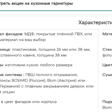
реть акции на кухонные гарнитуры
Характерист
ал фасадов:
МДФ, покрытые плёнкой ПВХ, или
Мате
материал на ваш выбор
ница:
пластиковая, толщина 26 мм или 38 мм;
Стен
сственного камня, толщина 38 мм
фото
ы:
изготовим кухню любого размера
Цвет
е системы :
ПВШ полного открывания,
Сушк
оксы BOYARD (Россия), Blum (Австрия) или
 (Германия) с плавным закрыванием дверок или
й опции
в цвет фасадов или корпуса
Подъ
Blum