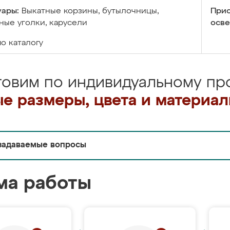
уары:
Выкатные корзины, бутылочницы,
Прис
ые уголки, карусели
осве
по каталогу
товим по индивидуальному про
е размеры, цвета и материа
задаваемые вопросы
ма работы