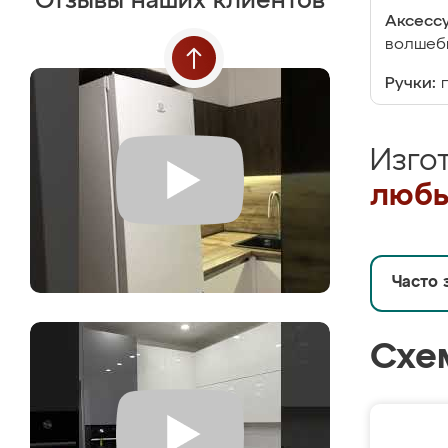
Отзывы наших клиентов
Аксесс
волшебн
Ручки:
Изго
любы
Часто 
Схе