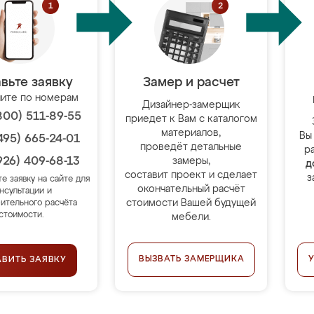
вьте заявку
Замер и расчет
ите по номерам
Дизайнер-замерщик
800) 511-89-55
приедет к Вам с каталогом
материалов,
Вы
495) 665-24-01
проведёт детальные
р
926) 409-68-13
замеры,
д
составит проект и сделает
з
те заявку на сайте для
окончательный расчёт
нсультации и
стоимости Вашей будущей
ительного расчёта
стоимости.
мебели.
ВЫЗВАТЬ ЗАМЕРЩИКА
АВИТЬ ЗАЯВКУ