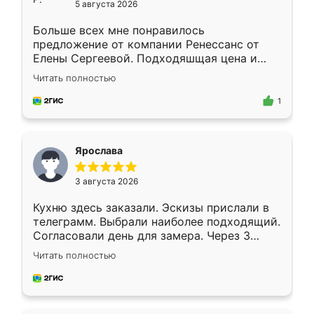
5 августа 2026
Больше всех мне понравилось
предложение от компании Ренессанс от
Елены Сергеевой. Подходяшщая цена и
короткие сроки изготовления. Приехавший
Читать полностью
для замера сотрудник Владислав
предложил по моему эскизу самый
1
подходящий вариант шкафа. Немного его
видоизменил, получилось даже лучше, чем
я хотела.
Ярослава
3 августа 2026
Кухню здесь заказали. Эскизы прислали в
телеграмм. Выбрали наиболее подходящий.
Согласовали день для замера. Через 3
недели кухня была уже готова. Остались
Читать полностью
довольны работой. Спасибо Ренессанс
мебель за качественную работу!