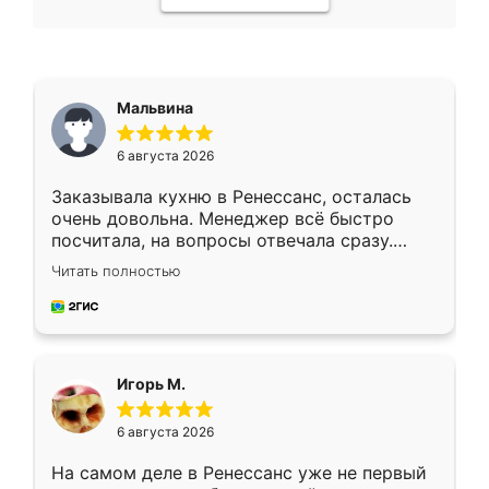
Мальвина
6 августа 2026
Заказывала кухню в Ренессанс, осталась
очень довольна. Менеджер всё быстро
посчитала, на вопросы отвечала сразу.
Замерщик приехал в субботу, подошёл к
Читать полностью
делу со всей ответственностью. Собрали
за день, ребята работали аккуратно, даже
пыли почти не было. Качество отличное,
ящики ходят плавно, ничего не скрипит.
Всё подошло как влитое.
Игорь М.
6 августа 2026
На самом деле в Ренессанс уже не первый