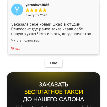
yaroslava1986
3 августа 2026
Заказала себе новый шкаф в студии
Ренессанс где ранее заказывала себе
новую кухню.Чего искать, когда качеством
вполне довольна. Служит кухня уже почти
Читать полностью
два года, нареканий нет.
Еще
ЗАКАЗАТЬ
БЕСПЛАТНОЕ ТАКСИ
ДО НАШЕГО САЛОНА