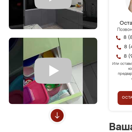
Оста
Позвон
8 (
8 (
8 (
Или оставь
ко
предвар
ОСТ
Ваша