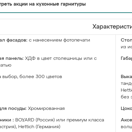
реть акции на кухонные гарнитуры
Характерист
ал фасадов:
с нанесением фотопечати
Сто
из и
я панель:
ХДФ в цвет столешницы или с
Габа
чатью
а выбор, более 300 цветов
Выка
танд
Hett
без 
ля посуды:
Хромированная
Цоко
ники :
BOYARD (Россия) или премиум класса
Аксе
встрия), Hettich (Германия)
волш