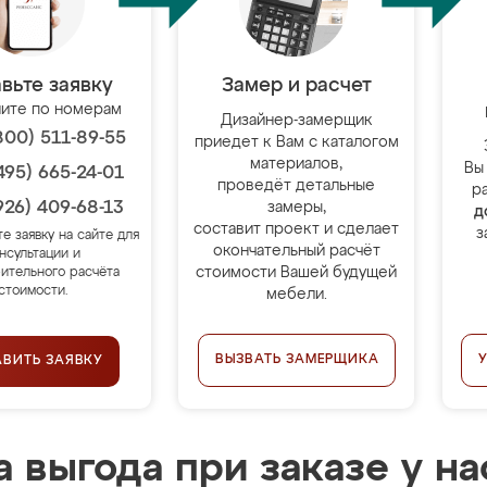
вьте заявку
Замер и расчет
ите по номерам
Дизайнер-замерщик
800) 511-89-55
приедет к Вам с каталогом
материалов,
Вы
495) 665-24-01
проведёт детальные
р
926) 409-68-13
замеры,
д
составит проект и сделает
з
те заявку на сайте для
окончательный расчёт
нсультации и
стоимости Вашей будущей
ительного расчёта
стоимости.
мебели.
ВЫЗВАТЬ ЗАМЕРЩИКА
АВИТЬ ЗАЯВКУ
 выгода при заказе у на