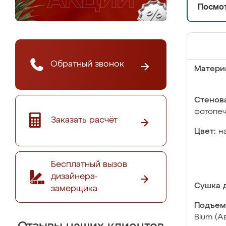
Посмот
Обратный звонок
Матери
Стенова
фотопе
Заказать расчёт
Цвет:
н
Бесплатный вызов
дизайнера-
Сушка д
замерщика
Подъем
Blum (А