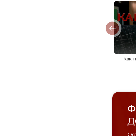
Как 
Ф
Д
Ост