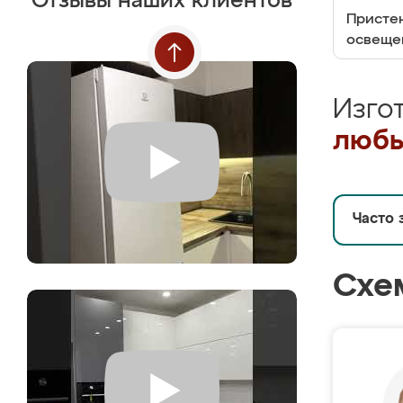
Отзывы наших клиентов
Пристен
освеще
Изго
любы
Часто 
Схе