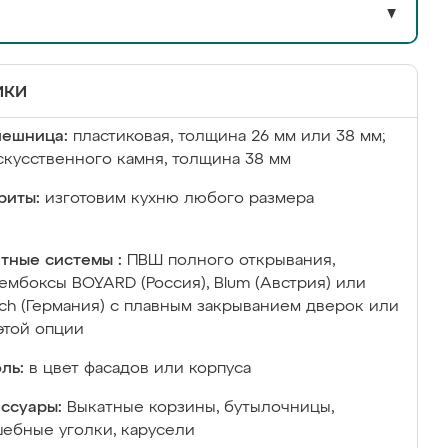
▼
ики
лешница:
пластиковая, толщина 26 мм или 38 мм;
скусственного камня, толщина 38 мм
риты:
изготовим кухню любого размера
тные системы :
ПВШ полного открывания,
ембоксы BOYARD (Россия), Blum (Австрия) или
ich (Германия) с плавным закрыванием дверок или
этой опции
ль:
в цвет фасадов или корпуса
ссуары:
Выкатные корзины, бутылочницы,
ебные уголки, карусели