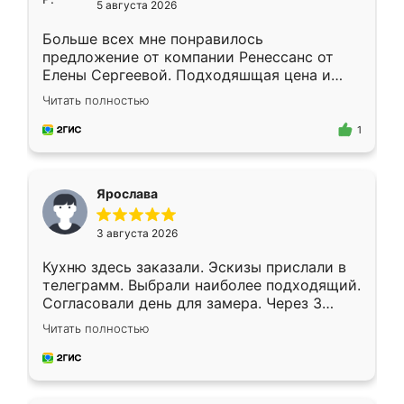
5 августа 2026
Больше всех мне понравилось
предложение от компании Ренессанс от
Елены Сергеевой. Подходяшщая цена и
короткие сроки изготовления. Приехавший
Читать полностью
для замера сотрудник Владислав
предложил по моему эскизу самый
1
подходящий вариант шкафа. Немного его
видоизменил, получилось даже лучше, чем
я хотела.
Ярослава
3 августа 2026
Кухню здесь заказали. Эскизы прислали в
телеграмм. Выбрали наиболее подходящий.
Согласовали день для замера. Через 3
недели кухня была уже готова. Остались
Читать полностью
довольны работой. Спасибо Ренессанс
мебель за качественную работу!