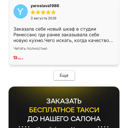
yaroslava1986
3 августа 2026
Заказала себе новый шкаф в студии
Ренессанс где ранее заказывала себе
новую кухню.Чего искать, когда качеством
вполне довольна. Служит кухня уже почти
Читать полностью
два года, нареканий нет.
Еще
ЗАКАЗАТЬ
БЕСПЛАТНОЕ ТАКСИ
ДО НАШЕГО САЛОНА