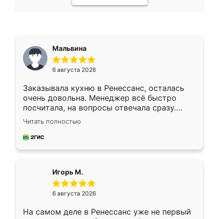
Мальвина
6 августа 2026
Заказывала кухню в Ренессанс, осталась
очень довольна. Менеджер всё быстро
посчитала, на вопросы отвечала сразу.
Замерщик приехал в субботу, подошёл к
Читать полностью
делу со всей ответственностью. Собрали
за день, ребята работали аккуратно, даже
пыли почти не было. Качество отличное,
ящики ходят плавно, ничего не скрипит.
Всё подошло как влитое.
Игорь М.
6 августа 2026
На самом деле в Ренессанс уже не первый