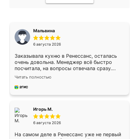
Мальвина
6 августа 2026
Заказывала кухню в Ренессанс, осталась
очень довольна. Менеджер всё быстро
посчитала, на вопросы отвечала сразу.
Замерщик приехал в субботу, подошёл к
Читать полностью
делу со всей ответственностью. Собрали
за день, ребята работали аккуратно, даже
пыли почти не было. Качество отличное,
ящики ходят плавно, ничего не скрипит.
Всё подошло как влитое.
Игорь М.
6 августа 2026
На самом деле в Ренессанс уже не первый