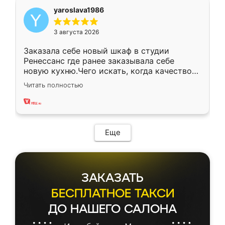
yaroslava1986
3 августа 2026
Заказала себе новый шкаф в студии
Ренессанс где ранее заказывала себе
новую кухню.Чего искать, когда качеством
вполне довольна. Служит кухня уже почти
Читать полностью
два года, нареканий нет.
Еще
ЗАКАЗАТЬ
БЕСПЛАТНОЕ ТАКСИ
ДО НАШЕГО САЛОНА