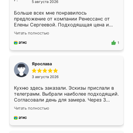
5 августа 2026
Больше всех мне понравилось
предложение от компании Ренессанс от
Елены Сергеевой. Подходяшщая цена и
короткие сроки изготовления. Приехавший
Читать полностью
для замера сотрудник Владислав
предложил по моему эскизу самый
1
подходящий вариант шкафа. Немного его
видоизменил, получилось даже лучше, чем
я хотела.
Ярослава
3 августа 2026
Кухню здесь заказали. Эскизы прислали в
телеграмм. Выбрали наиболее подходящий.
Согласовали день для замера. Через 3
недели кухня была уже готова. Остались
Читать полностью
довольны работой. Спасибо Ренессанс
мебель за качественную работу!