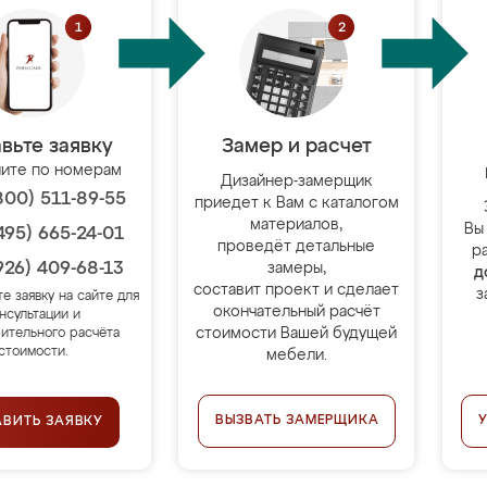
вьте заявку
Замер и расчет
ите по номерам
Дизайнер-замерщик
800) 511-89-55
приедет к Вам с каталогом
материалов,
Вы
495) 665-24-01
проведёт детальные
р
926) 409-68-13
замеры,
д
составит проект и сделает
з
те заявку на сайте для
окончательный расчёт
нсультации и
стоимости Вашей будущей
ительного расчёта
стоимости.
мебели.
ВЫЗВАТЬ ЗАМЕРЩИКА
АВИТЬ ЗАЯВКУ