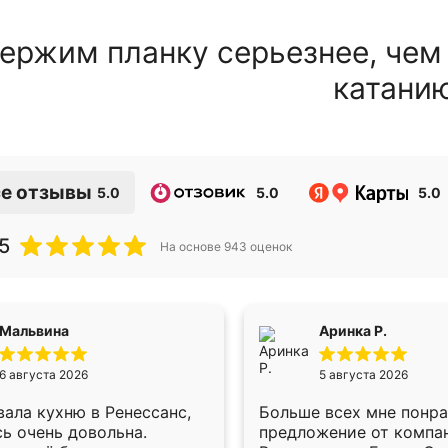
ержим планку серьезнее, чем
катани
е отзывы
5.0
5.0
5.0
5
На основе
943
оценок
Мальвина
Аринка Р.
6 августа 2026
5 августа 2026
ала кухню в Ренессанс,
Больше всех мне понр
ь очень довольна.
предложение от компа