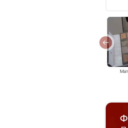
Мат
Ф