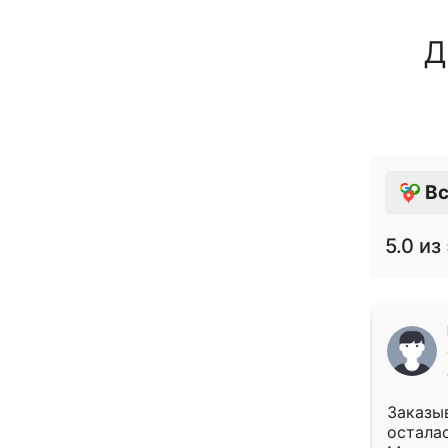
Д
Вс
5.0
из 
Заказыв
осталас