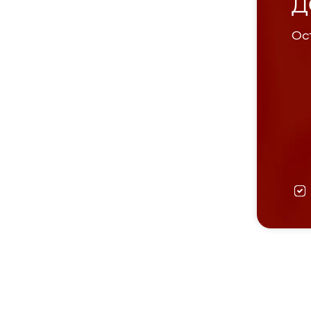
Д
Ост