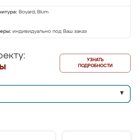
итура:
Boyard, Blum
еры:
индивидуально под Ваш заказ
екту:
УЗНАТЬ
лы
ПОДРОБНОСТИ
▼