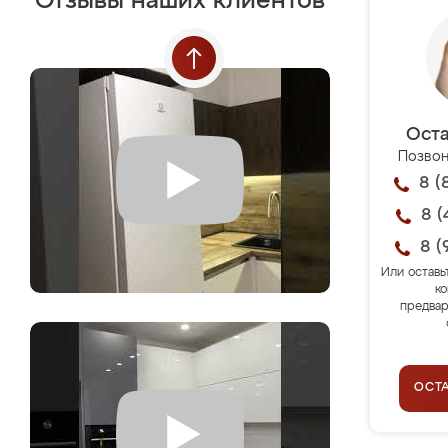
Отзывы наших клиентов
Оста
Позвон
8 (
8 (
8 (
Или оставь
ко
предвар
ОСТ