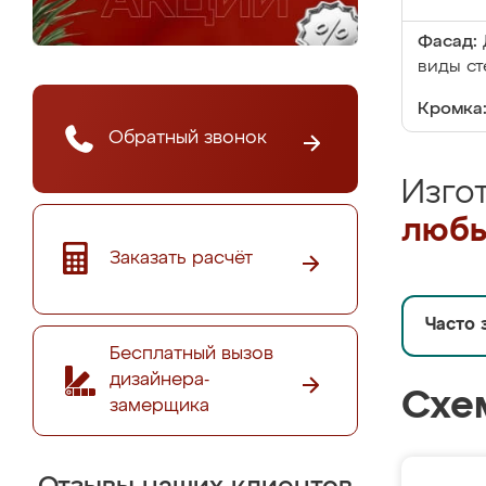
Фасад:
виды ст
Кромка
Обратный звонок
Изго
любы
Заказать расчёт
Часто 
Бесплатный вызов
дизайнера-
Схе
замерщика