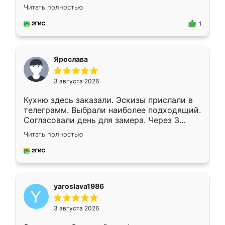
короткие сроки изготовления. Приехавший
Читать полностью
для замера сотрудник Владислав
предложил по моему эскизу самый
1
подходящий вариант шкафа. Немного его
видоизменил, получилось даже лучше, чем
я хотела.
Ярослава
3 августа 2026
Кухню здесь заказали. Эскизы прислали в
телеграмм. Выбрали наиболее подходящий.
Согласовали день для замера. Через 3
недели кухня была уже готова. Остались
Читать полностью
довольны работой. Спасибо Ренессанс
мебель за качественную работу!
yaroslava1986
3 августа 2026