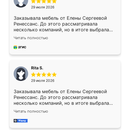
29 июля 2026
Заказывала мебель от Елены Сергеевой
Ренессанс. До этого рассматривала
несколько компаний, но в итоге выбрала
эту. Сначала обговорили условия, потом
Читать полностью
приехал замерщик, всё спокойно объяснил
и снял размеры. Изготовили в срок, с
доставкой тоже никаких проблем не
возникло. Сборку выполнили аккуратно,
мебель сразу встала на свое место без
Rita S.
каких-либо доработок. Качеством осталась
довольна, все выглядит так, как и ожидала.
29 июля 2026
Заказывала мебель от Елены Сергеевой
Ренессанс. До этого рассматривала
несколько компаний, но в итоге выбрала
эту. Сначала обговорили условия, потом
Читать полностью
приехал замерщик, всё спокойно объяснил
и снял размеры. Изготовили в срок, с
доставкой тоже никаких проблем не