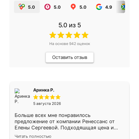
5.0
5.0
5.0
4.9
5.0
5.0
из 5
На основе
942
оценок
Оставить отзыв
Аринка Р.
5 августа 2026
Больше всех мне понравилось
предложение от компании Ренессанс от
Елены Сергеевой. Подходяшщая цена и
короткие сроки изготовления. Приехавший
Читать полностью