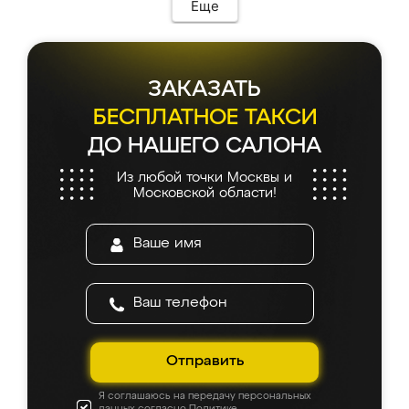
мебель сразу встала на свое место без
Еще
каких-либо доработок. Качеством осталась
довольна, все выглядит так, как и ожидала.
ЗАКАЗАТЬ
БЕСПЛАТНОЕ ТАКСИ
ДО НАШЕГО САЛОНА
Из любой точки Москвы и
Московской области!
Отправить
Я соглашаюсь на передачу персональных
данных согласно
Политике