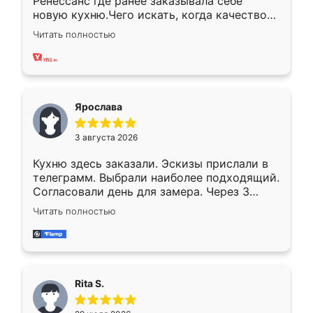
Ренессанс где ранее заказывала себе
новую кухню.Чего искать, когда качеством
вполне довольна. Служит кухня уже почти
Читать полностью
два года, нареканий нет.
Ярослава
3 августа 2026
Кухню здесь заказали. Эскизы прислали в
телеграмм. Выбрали наиболее подходящий.
Согласовали день для замера. Через 3
недели кухня была уже готова. Остались
Читать полностью
довольны работой. Спасибо Ренессанс
мебель за качественную работу!
Rita S.