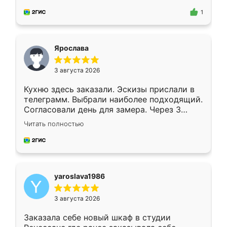
для замера сотрудник Владислав
предложил по моему эскизу самый
1
подходящий вариант шкафа. Немного его
видоизменил, получилось даже лучше, чем
я хотела.
Ярослава
3 августа 2026
Кухню здесь заказали. Эскизы прислали в
телеграмм. Выбрали наиболее подходящий.
Согласовали день для замера. Через 3
недели кухня была уже готова. Остались
Читать полностью
довольны работой. Спасибо Ренессанс
мебель за качественную работу!
yaroslava1986
3 августа 2026
Заказала себе новый шкаф в студии