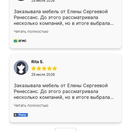
29 июля 2026
Заказывала мебель от Елены Сергеевой
Ренессанс. До этого рассматривала
несколько компаний, но в итоге выбрала
эту. Сначала обговорили условия, потом
Читать полностью
приехал замерщик, всё спокойно объяснил
и снял размеры. Изготовили в срок, с
доставкой тоже никаких проблем не
возникло. Сборку выполнили аккуратно,
мебель сразу встала на свое место без
Rita S.
каких-либо доработок. Качеством осталась
довольна, все выглядит так, как и ожидала.
29 июля 2026
Заказывала мебель от Елены Сергеевой
Ренессанс. До этого рассматривала
несколько компаний, но в итоге выбрала
эту. Сначала обговорили условия, потом
Читать полностью
приехал замерщик, всё спокойно объяснил
и снял размеры. Изготовили в срок, с
доставкой тоже никаких проблем не
возникло. Сборку выполнили аккуратно,