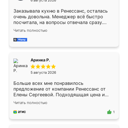
6 августа 2026
мебели буду заказывать только здесь.
Заказывала кухню в Ренессанс, осталась
очень довольна. Менеджер всё быстро
посчитала, на вопросы отвечала сразу.
Замерщик приехал в субботу, подошёл к
Читать полностью
делу со всей ответственностью. Собрали
за день, ребята работали аккуратно, даже
пыли почти не было. Качество отличное,
ящики ходят плавно, ничего не скрипит.
Всё подошло как влитое.
Аринка Р.
5 августа 2026
Больше всех мне понравилось
предложение от компании Ренессанс от
Елены Сергеевой. Подходяшщая цена и
короткие сроки изготовления. Приехавший
Читать полностью
для замера сотрудник Владислав
предложил по моему эскизу самый
1
подходящий вариант шкафа. Немного его
видоизменил, получилось даже лучше, чем