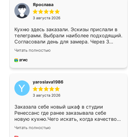
я хотела.
Ярослава
3 августа 2026
Кухню здесь заказали. Эскизы прислали в
телеграмм. Выбрали наиболее подходящий.
Согласовали день для замера. Через 3
недели кухня была уже готова. Остались
Читать полностью
довольны работой. Спасибо Ренессанс
мебель за качественную работу!
yaroslava1986
3 августа 2026
Заказала себе новый шкаф в студии
Ренессанс где ранее заказывала себе
новую кухню.Чего искать, когда качеством
вполне довольна. Служит кухня уже почти
Читать полностью
два года, нареканий нет.