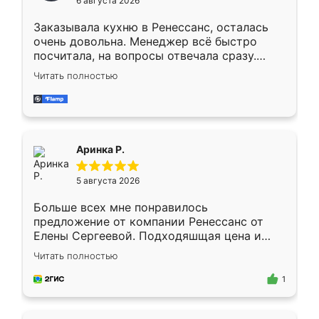
6 августа 2026
мебели буду заказывать только здесь.
Заказывала кухню в Ренессанс, осталась
очень довольна. Менеджер всё быстро
посчитала, на вопросы отвечала сразу.
Замерщик приехал в субботу, подошёл к
Читать полностью
делу со всей ответственностью. Собрали
за день, ребята работали аккуратно, даже
пыли почти не было. Качество отличное,
ящики ходят плавно, ничего не скрипит.
Всё подошло как влитое.
Аринка Р.
5 августа 2026
Больше всех мне понравилось
предложение от компании Ренессанс от
Елены Сергеевой. Подходяшщая цена и
короткие сроки изготовления. Приехавший
Читать полностью
для замера сотрудник Владислав
предложил по моему эскизу самый
1
подходящий вариант шкафа. Немного его
видоизменил, получилось даже лучше, чем