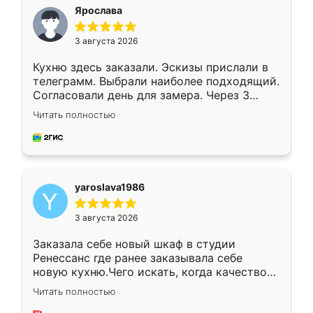
я хотела.
Ярослава
3 августа 2026
Кухню здесь заказали. Эскизы прислали в
телеграмм. Выбрали наиболее подходящий.
Согласовали день для замера. Через 3
недели кухня была уже готова. Остались
Читать полностью
довольны работой. Спасибо Ренессанс
мебель за качественную работу!
yaroslava1986
3 августа 2026
Заказала себе новый шкаф в студии
Ренессанс где ранее заказывала себе
новую кухню.Чего искать, когда качеством
вполне довольна. Служит кухня уже почти
Читать полностью
два года, нареканий нет.