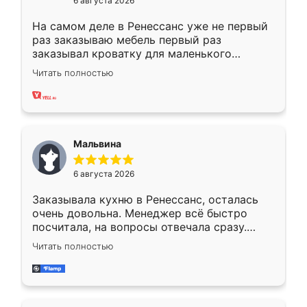
6 августа 2026
На самом деле в Ренессанс уже не первый
раз заказываю мебель первый раз
заказывал кроватку для маленького
ребёнка при его рождении ,во второй раз
Читать полностью
заказал шкаф-купе. По качеству очень
хорошее сборка достаточно быстрая,
также адекватные цены. До этого
сравнивал с разными конкурентами в этом
сегменте ,выбор у конкурентов куда
Мальвина
меньше, здесь же он более разнообразный.
Мне нравится ,если что-то потребуется из
6 августа 2026
мебели буду заказывать только здесь.
Заказывала кухню в Ренессанс, осталась
очень довольна. Менеджер всё быстро
посчитала, на вопросы отвечала сразу.
Замерщик приехал в субботу, подошёл к
Читать полностью
делу со всей ответственностью. Собрали
за день, ребята работали аккуратно, даже
пыли почти не было. Качество отличное,
ящики ходят плавно, ничего не скрипит.