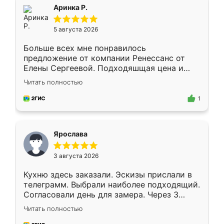
Всё подошло как влитое.
Аринка Р.
5 августа 2026
Больше всех мне понравилось
предложение от компании Ренессанс от
Елены Сергеевой. Подходяшщая цена и
короткие сроки изготовления. Приехавший
Читать полностью
для замера сотрудник Владислав
предложил по моему эскизу самый
1
подходящий вариант шкафа. Немного его
видоизменил, получилось даже лучше, чем
я хотела.
Ярослава
3 августа 2026
Кухню здесь заказали. Эскизы прислали в
телеграмм. Выбрали наиболее подходящий.
Согласовали день для замера. Через 3
недели кухня была уже готова. Остались
Читать полностью
довольны работой. Спасибо Ренессанс