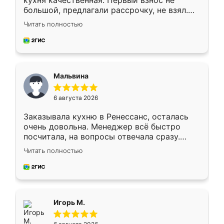
кухня качественная. Первый взнос не
большой, предлагали рассрочку, не взял.
Ждал меньше месяца, сборщик с прямыми
Читать полностью
руками. По цене вышло адекватно.
Рекомендую!
Мальвина
6 августа 2026
Заказывала кухню в Ренессанс, осталась
очень довольна. Менеджер всё быстро
посчитала, на вопросы отвечала сразу.
Замерщик приехал в субботу, подошёл к
Читать полностью
делу со всей ответственностью. Собрали
за день, ребята работали аккуратно, даже
пыли почти не было. Качество отличное,
ящики ходят плавно, ничего не скрипит.
Всё подошло как влитое.
Игорь М.