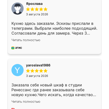
я хотела.
Ярослава
3 августа 2026
Кухню здесь заказали. Эскизы прислали в
телеграмм. Выбрали наиболее подходящий.
Согласовали день для замера. Через 3
недели кухня была уже готова. Остались
Читать полностью
довольны работой. Спасибо Ренессанс
мебель за качественную работу!
yaroslava1986
3 августа 2026
Заказала себе новый шкаф в студии
Ренессанс где ранее заказывала себе
новую кухню.Чего искать, когда качеством
вполне довольна. Служит кухня уже почти
Читать полностью
два года, нареканий нет.