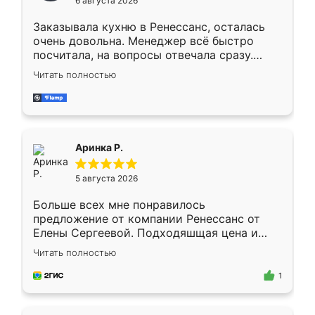
6 августа 2026
мебели буду заказывать только здесь.
Заказывала кухню в Ренессанс, осталась
очень довольна. Менеджер всё быстро
посчитала, на вопросы отвечала сразу.
Замерщик приехал в субботу, подошёл к
Читать полностью
делу со всей ответственностью. Собрали
за день, ребята работали аккуратно, даже
пыли почти не было. Качество отличное,
ящики ходят плавно, ничего не скрипит.
Всё подошло как влитое.
Аринка Р.
5 августа 2026
Больше всех мне понравилось
предложение от компании Ренессанс от
Елены Сергеевой. Подходяшщая цена и
короткие сроки изготовления. Приехавший
Читать полностью
для замера сотрудник Владислав
предложил по моему эскизу самый
1
подходящий вариант шкафа. Немного его
видоизменил, получилось даже лучше, чем