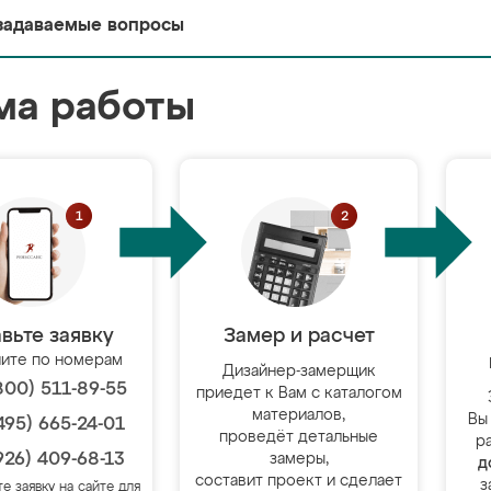
задаваемые вопросы
ма работы
вьте заявку
Замер и расчет
ите по номерам
Дизайнер-замерщик
800) 511-89-55
приедет к Вам с каталогом
материалов,
Вы
495) 665-24-01
проведёт детальные
р
926) 409-68-13
замеры,
д
составит проект и сделает
з
те заявку на сайте для