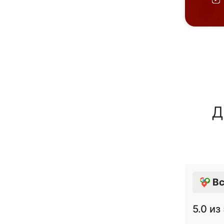
Д
Вс
5.0
из 