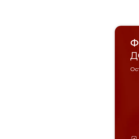
Ф
Д
Ост