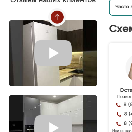
Отзывы наших клиентов
Часто 
Схе
Оста
Позвон
8 (
8 (
8 (
Или оставь