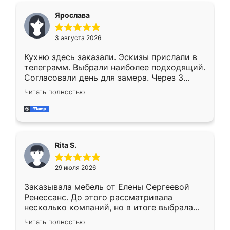
Ярослава
3 августа 2026
Кухню здесь заказали. Эскизы прислали в
телеграмм. Выбрали наиболее подходящий.
Согласовали день для замера. Через 3
недели кухня была уже готова. Остались
Читать полностью
довольны работой. Спасибо Ренессанс
мебель за качественную работу!
Rita S.
29 июля 2026
Заказывала мебель от Елены Сергеевой
Ренессанс. До этого рассматривала
несколько компаний, но в итоге выбрала
эту. Сначала обговорили условия, потом
Читать полностью
приехал замерщик, всё спокойно объяснил