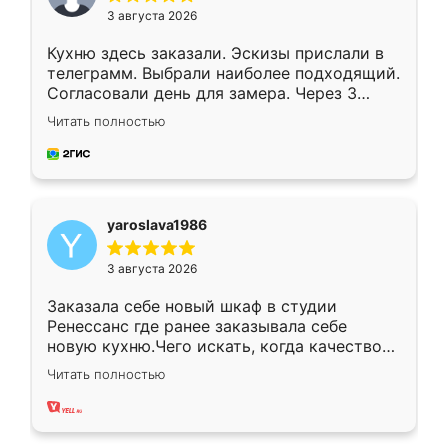
3 августа 2026
Кухню здесь заказали. Эскизы прислали в
телеграмм. Выбрали наиболее подходящий.
Согласовали день для замера. Через 3
недели кухня была уже готова. Остались
Читать полностью
довольны работой. Спасибо Ренессанс
мебель за качественную работу!
yaroslava1986
3 августа 2026
Заказала себе новый шкаф в студии
Ренессанс где ранее заказывала себе
новую кухню.Чего искать, когда качеством
вполне довольна. Служит кухня уже почти
Читать полностью
два года, нареканий нет.