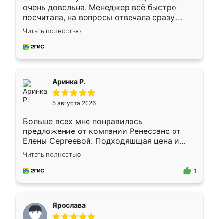
очень довольна. Менеджер всё быстро
посчитала, на вопросы отвечала сразу.
Замерщик приехал в субботу, подошёл к
Читать полностью
делу со всей ответственностью. Собрали
за день, ребята работали аккуратно, даже
пыли почти не было. Качество отличное,
ящики ходят плавно, ничего не скрипит.
Всё подошло как влитое.
Аринка Р.
5 августа 2026
Больше всех мне понравилось
предложение от компании Ренессанс от
Елены Сергеевой. Подходяшщая цена и
короткие сроки изготовления. Приехавший
Читать полностью
для замера сотрудник Владислав
предложил по моему эскизу самый
1
подходящий вариант шкафа. Немного его
видоизменил, получилось даже лучше, чем
я хотела.
Ярослава