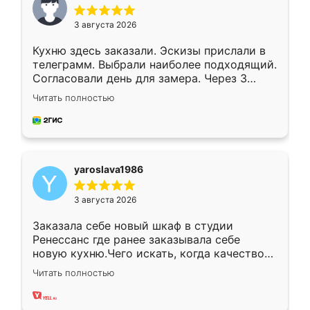
3 августа 2026
Кухню здесь заказали. Эскизы прислали в
телеграмм. Выбрали наиболее подходящий.
Согласовали день для замера. Через 3
недели кухня была уже готова. Остались
Читать полностью
довольны работой. Спасибо Ренессанс
мебель за качественную работу!
yaroslava1986
3 августа 2026
Заказала себе новый шкаф в студии
Ренессанс где ранее заказывала себе
новую кухню.Чего искать, когда качеством
вполне довольна. Служит кухня уже почти
Читать полностью
два года, нареканий нет.