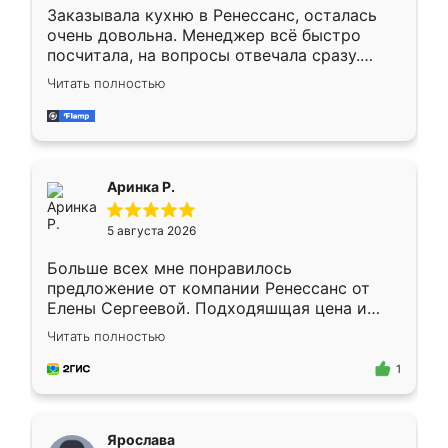
Заказывала кухню в Ренессанс, осталась
очень довольна. Менеджер всё быстро
посчитала, на вопросы отвечала сразу.
Замерщик приехал в субботу, подошёл к
Читать полностью
делу со всей ответственностью. Собрали
за день, ребята работали аккуратно, даже
пыли почти не было. Качество отличное,
ящики ходят плавно, ничего не скрипит.
Всё подошло как влитое.
Аринка Р.
5 августа 2026
Больше всех мне понравилось
предложение от компании Ренессанс от
Елены Сергеевой. Подходяшщая цена и
короткие сроки изготовления. Приехавший
Читать полностью
для замера сотрудник Владислав
предложил по моему эскизу самый
1
подходящий вариант шкафа. Немного его
видоизменил, получилось даже лучше, чем
я хотела.
Ярослава