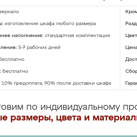
зеркало
Кром
ы:
изготовление шкафа любого размера
Разд
ннее наполнение:
стандартная комплектация
Цвет
вление:
5-7 рабочих дней
Цена
бесплатно
Дост
:
бесплатно
Сбор
10% предоплата, 90% после доставки шкафа
Гара
товим по индивидуальному про
е размеры, цвета и материа