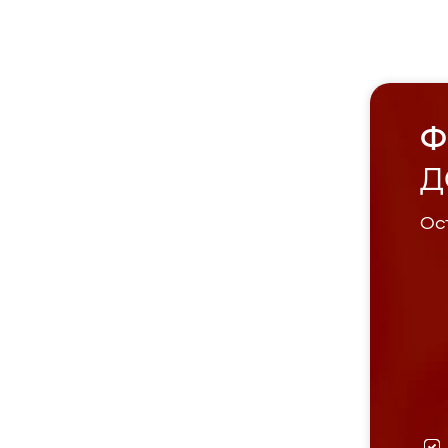
Ф
Д
Ост