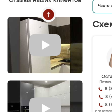
Отзывы наших клиентов
Часто 
Схе
Оста
Позвон
8 (
8 (
8 (
Или оставь