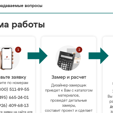
задаваемые вопросы
ма работы
вьте заявку
Замер и расчет
ите по номерам
Дизайнер-замерщик
800) 511-89-55
приедет к Вам с каталогом
материалов,
Вы
495) 665-24-01
проведёт детальные
р
926) 409-68-13
замеры,
д
составит проект и сделает
з
те заявку на сайте для