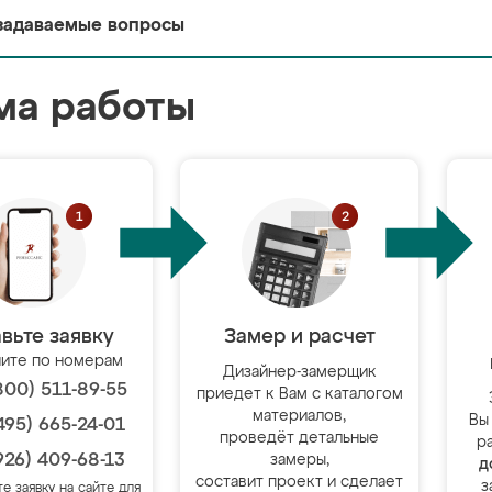
задаваемые вопросы
ма работы
вьте заявку
Замер и расчет
ите по номерам
Дизайнер-замерщик
800) 511-89-55
приедет к Вам с каталогом
материалов,
Вы
495) 665-24-01
проведёт детальные
р
926) 409-68-13
замеры,
д
составит проект и сделает
з
те заявку на сайте для