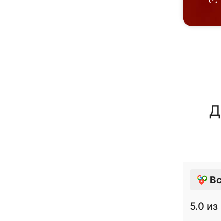
Д
Вс
5.0
из 