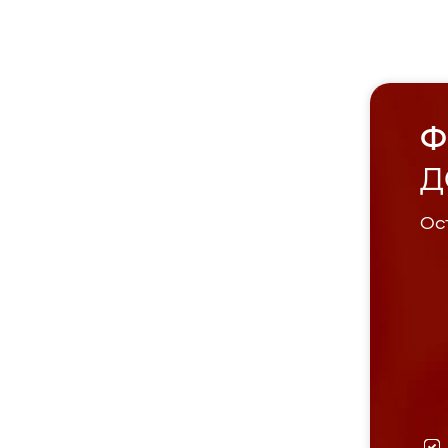
Ф
Д
Ост