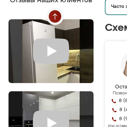
Отзывы наших клиентов
Часто 
Схе
Оста
Позвон
8 (
8 (
8 (
Или оставь