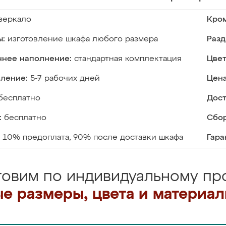
зеркало
Кром
ы:
изготовление шкафа любого размера
Разд
ннее наполнение:
стандартная комплектация
Цвет
вление:
5-7 рабочих дней
Цена
бесплатно
Дост
:
бесплатно
Сбор
10% предоплата, 90% после доставки шкафа
Гара
товим по индивидуальному про
е размеры, цвета и материа