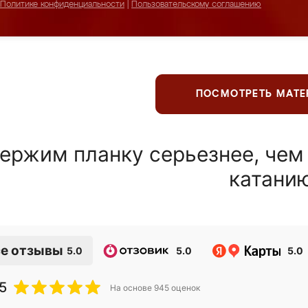
Политике конфиденциальности
|
Пользовательскому соглашению
ПОСМОТРЕТЬ МАТ
ержим планку серьезнее, чем
катани
е отзывы
5.0
5.0
5.0
5
На основе
945
оценок