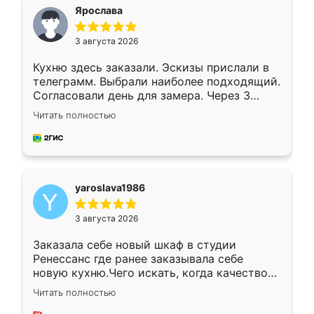
я хотела.
Ярослава
3 августа 2026
Кухню здесь заказали. Эскизы прислали в
телеграмм. Выбрали наиболее подходящий.
Согласовали день для замера. Через 3
недели кухня была уже готова. Остались
Читать полностью
довольны работой. Спасибо Ренессанс
мебель за качественную работу!
yaroslava1986
3 августа 2026
Заказала себе новый шкаф в студии
Ренессанс где ранее заказывала себе
новую кухню.Чего искать, когда качеством
вполне довольна. Служит кухня уже почти
Читать полностью
два года, нареканий нет.