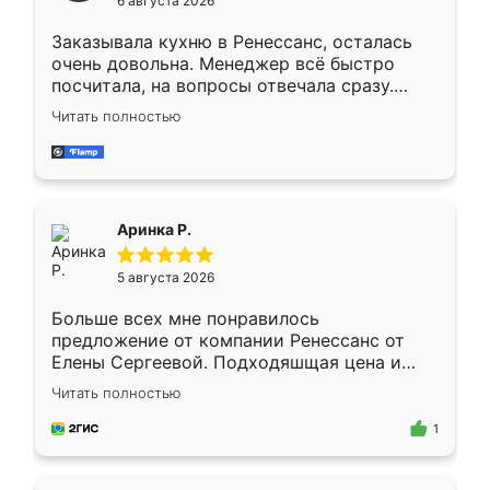
6 августа 2026
мебели буду заказывать только здесь.
Заказывала кухню в Ренессанс, осталась
очень довольна. Менеджер всё быстро
посчитала, на вопросы отвечала сразу.
Замерщик приехал в субботу, подошёл к
Читать полностью
делу со всей ответственностью. Собрали
за день, ребята работали аккуратно, даже
пыли почти не было. Качество отличное,
ящики ходят плавно, ничего не скрипит.
Всё подошло как влитое.
Аринка Р.
5 августа 2026
Больше всех мне понравилось
предложение от компании Ренессанс от
Елены Сергеевой. Подходяшщая цена и
короткие сроки изготовления. Приехавший
Читать полностью
для замера сотрудник Владислав
предложил по моему эскизу самый
1
подходящий вариант шкафа. Немного его
видоизменил, получилось даже лучше, чем