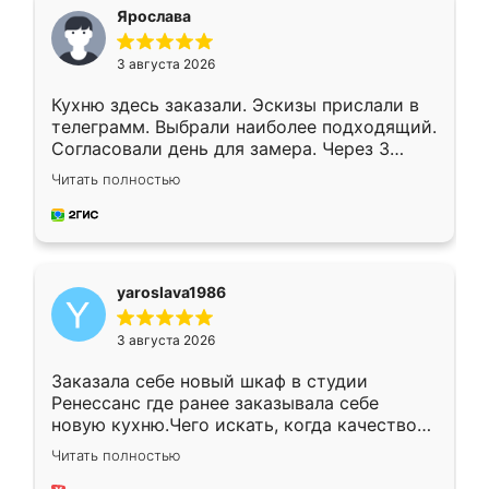
я хотела.
Ярослава
3 августа 2026
Кухню здесь заказали. Эскизы прислали в
телеграмм. Выбрали наиболее подходящий.
Согласовали день для замера. Через 3
недели кухня была уже готова. Остались
Читать полностью
довольны работой. Спасибо Ренессанс
мебель за качественную работу!
yaroslava1986
3 августа 2026
Заказала себе новый шкаф в студии
Ренессанс где ранее заказывала себе
новую кухню.Чего искать, когда качеством
вполне довольна. Служит кухня уже почти
Читать полностью
два года, нареканий нет.