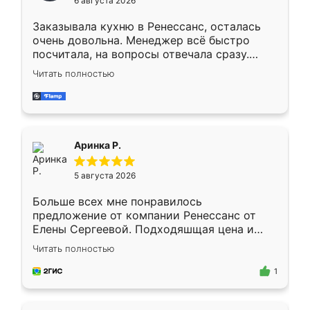
6 августа 2026
мебели буду заказывать только здесь.
Заказывала кухню в Ренессанс, осталась
очень довольна. Менеджер всё быстро
посчитала, на вопросы отвечала сразу.
Замерщик приехал в субботу, подошёл к
Читать полностью
делу со всей ответственностью. Собрали
за день, ребята работали аккуратно, даже
пыли почти не было. Качество отличное,
ящики ходят плавно, ничего не скрипит.
Всё подошло как влитое.
Аринка Р.
5 августа 2026
Больше всех мне понравилось
предложение от компании Ренессанс от
Елены Сергеевой. Подходяшщая цена и
короткие сроки изготовления. Приехавший
Читать полностью
для замера сотрудник Владислав
предложил по моему эскизу самый
1
подходящий вариант шкафа. Немного его
видоизменил, получилось даже лучше, чем