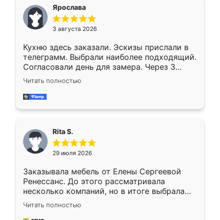
Ярослава
3 августа 2026
Кухню здесь заказали. Эскизы прислали в
телеграмм. Выбрали наиболее подходящий.
Согласовали день для замера. Через 3
недели кухня была уже готова. Остались
Читать полностью
довольны работой. Спасибо Ренессанс
мебель за качественную работу!
Rita S.
29 июля 2026
Заказывала мебель от Елены Сергеевой
Ренессанс. До этого рассматривала
несколько компаний, но в итоге выбрала
эту. Сначала обговорили условия, потом
Читать полностью
приехал замерщик, всё спокойно объяснил