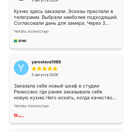
3 августа 2026
Кухню здесь заказали. Эскизы прислали в
телеграмм. Выбрали наиболее подходящий.
Согласовали день для замера. Через 3
недели кухня была уже готова. Остались
Читать полностью
довольны работой. Спасибо Ренессанс
мебель за качественную работу!
yaroslava1986
3 августа 2026
Заказала себе новый шкаф в студии
Ренессанс где ранее заказывала себе
новую кухню.Чего искать, когда качеством
вполне довольна. Служит кухня уже почти
Читать полностью
два года, нареканий нет.