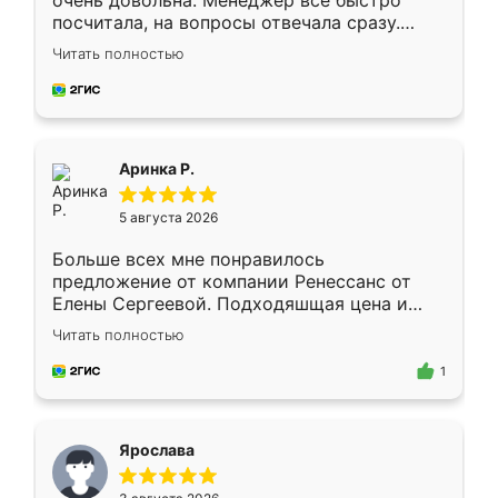
очень довольна. Менеджер всё быстро
посчитала, на вопросы отвечала сразу.
Замерщик приехал в субботу, подошёл к
Читать полностью
делу со всей ответственностью. Собрали
за день, ребята работали аккуратно, даже
пыли почти не было. Качество отличное,
ящики ходят плавно, ничего не скрипит.
Всё подошло как влитое.
Аринка Р.
5 августа 2026
Больше всех мне понравилось
предложение от компании Ренессанс от
Елены Сергеевой. Подходяшщая цена и
короткие сроки изготовления. Приехавший
Читать полностью
для замера сотрудник Владислав
предложил по моему эскизу самый
1
подходящий вариант шкафа. Немного его
видоизменил, получилось даже лучше, чем
я хотела.
Ярослава