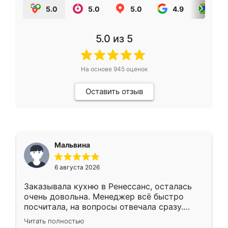
5.0
5.0
5.0
4.9
5.0
5.0
из 5
На основе
945
оценок
Оставить отзыв
Мальвина
6 августа 2026
Заказывала кухню в Ренессанс, осталась
очень довольна. Менеджер всё быстро
посчитала, на вопросы отвечала сразу.
Замерщик приехал в субботу, подошёл к
Читать полностью
делу со всей ответственностью. Собрали