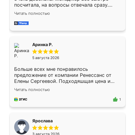
посчитала, на вопросы отвечала сразу.
Замерщик приехал в субботу, подошёл к
Читать полностью
делу со всей ответственностью. Собрали
за день, ребята работали аккуратно, даже
пыли почти не было. Качество отличное,
ящики ходят плавно, ничего не скрипит.
Всё подошло как влитое.
Аринка Р.
5 августа 2026
Больше всех мне понравилось
предложение от компании Ренессанс от
Елены Сергеевой. Подходяшщая цена и
короткие сроки изготовления. Приехавший
Читать полностью
для замера сотрудник Владислав
предложил по моему эскизу самый
1
подходящий вариант шкафа. Немного его
видоизменил, получилось даже лучше, чем
я хотела.
Ярослава
3 августа 2026