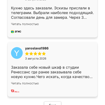
Кухню здесь заказали. Эскизы прислали в
телеграмм. Выбрали наиболее подходящий.
Согласовали день для замера. Через 3
недели кухня была уже готова. Остались
Читать полностью
довольны работой. Спасибо Ренессанс
мебель за качественную работу!
yaroslava1986
3 августа 2026
Заказала себе новый шкаф в студии
Ренессанс где ранее заказывала себе
новую кухню.Чего искать, когда качеством
вполне довольна. Служит кухня уже почти
Читать полностью
два года, нареканий нет.