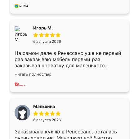
за день, ребята работали аккуратно, даже
пыли почти не было. Качество отличное,
ящики ходят плавно, ничего не скрипит.
Всё подошло как влитое.
Игорь М.
6 августа 2026
На самом деле в Ренессанс уже не первый
раз заказываю мебель первый раз
заказывал кроватку для маленького
ребёнка при его рождении ,во второй раз
Читать полностью
заказал шкаф-купе. По качеству очень
хорошее сборка достаточно быстрая,
также адекватные цены. До этого
сравнивал с разными конкурентами в этом
сегменте ,выбор у конкурентов куда
Мальвина
меньше, здесь же он более разнообразный.
Мне нравится ,если что-то потребуется из
6 августа 2026
мебели буду заказывать только здесь.
Заказывала кухню в Ренессанс, осталась
очень довольна. Менеджер всё быстро