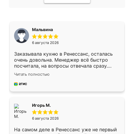
Мальвина
6 августа 2026
Заказывала кухню в Ренессанс, осталась
очень довольна. Менеджер всё быстро
посчитала, на вопросы отвечала сразу.
Замерщик приехал в субботу, подошёл к
Читать полностью
делу со всей ответственностью. Собрали
за день, ребята работали аккуратно, даже
пыли почти не было. Качество отличное,
ящики ходят плавно, ничего не скрипит.
Всё подошло как влитое.
Игорь М.
6 августа 2026
На самом деле в Ренессанс уже не первый