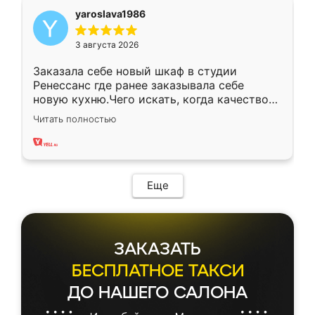
yaroslava1986
3 августа 2026
Заказала себе новый шкаф в студии
Ренессанс где ранее заказывала себе
новую кухню.Чего искать, когда качеством
вполне довольна. Служит кухня уже почти
Читать полностью
два года, нареканий нет.
Еще
ЗАКАЗАТЬ
БЕСПЛАТНОЕ ТАКСИ
ДО НАШЕГО САЛОНА