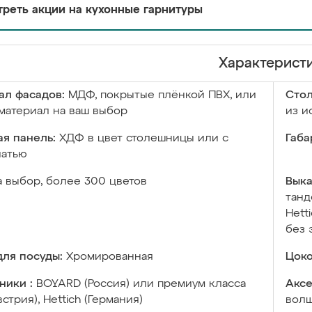
реть акции на кухонные гарнитуры
Характерист
ал фасадов:
МДФ, покрытые плёнкой ПВХ, или
Сто
материал на ваш выбор
из и
я панель:
ХДФ в цвет столешницы или с
Габа
чатью
а выбор, более 300 цветов
Выка
танд
Hett
без 
ля посуды:
Хромированная
Цоко
ники :
BOYARD (Россия) или премиум класса
Аксе
встрия), Hettich (Германия)
волш