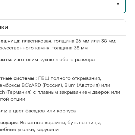
▼
ики
лешница:
пластиковая, толщина 26 мм или 38 мм;
скусственного камня, толщина 38 мм
риты:
изготовим кухню любого размера
тные системы :
ПВШ полного открывания,
ембоксы BOYARD (Россия), Blum (Австрия) или
ich (Германия) с плавным закрыванием дверок или
этой опции
ль:
в цвет фасадов или корпуса
ссуары:
Выкатные корзины, бутылочницы,
ебные уголки, карусели