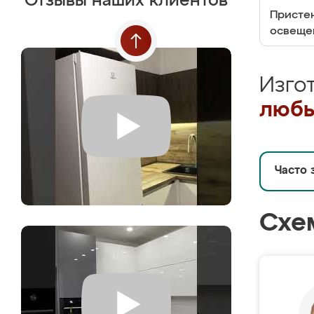
Отзывы наших клиентов
Пристен
освеще
Изго
любы
Часто 
Схе