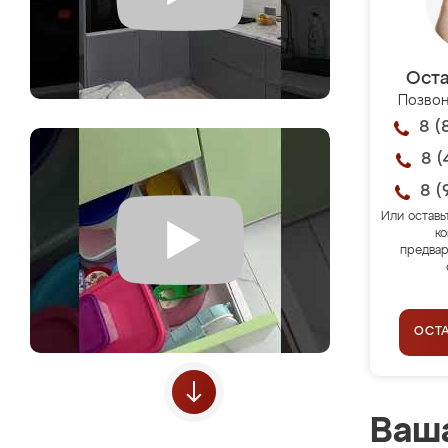
Оста
Позвон
8 (
8 (
8 (
Или оставь
ко
предвар
ОСТ
Ваша