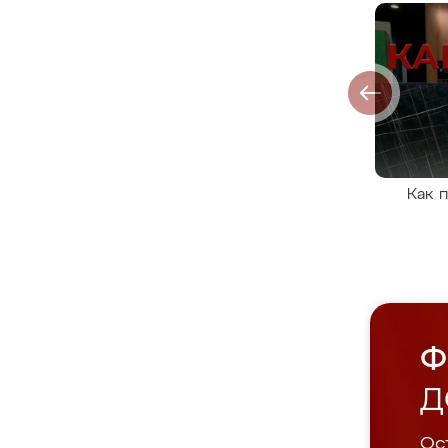
Как 
Ф
Д
Ост