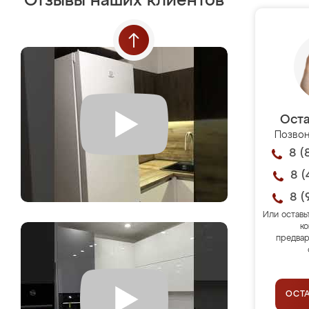
Отзывы наших клиентов
Оста
Позвон
8 (
8 (
8 (
Или оставь
ко
предвар
ОСТ