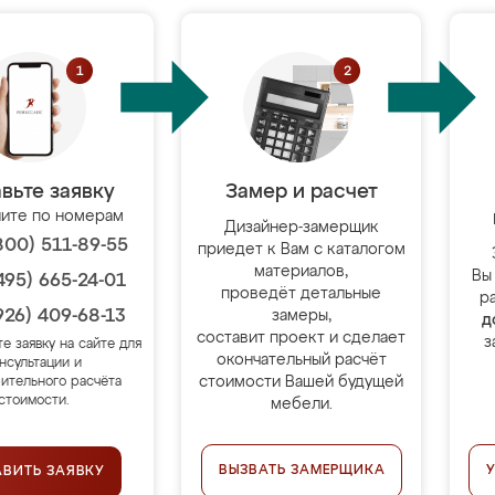
вьте заявку
Замер и расчет
ите по номерам
Дизайнер-замерщик
800) 511-89-55
приедет к Вам с каталогом
материалов,
Вы
495) 665-24-01
проведёт детальные
р
926) 409-68-13
замеры,
д
составит проект и сделает
з
те заявку на сайте для
окончательный расчёт
нсультации и
стоимости Вашей будущей
ительного расчёта
стоимости.
мебели.
ВЫЗВАТЬ ЗАМЕРЩИКА
АВИТЬ ЗАЯВКУ