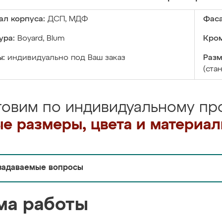
ал корпуса:
ДСП, МДФ
Фаса
ура:
Boyard, Blum
Кром
ы:
индивидуально под Ваш заказ
Разм
(ста
товим по индивидуальному про
е размеры, цвета и материа
задаваемые вопросы
ма работы