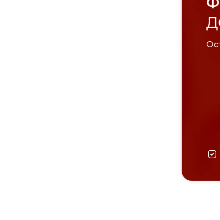
Ф
Д
Ост